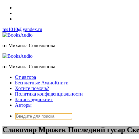
Перейти
к
содержимому
ms1010@yandex.ru
от Михаила Соломонова
от Михаила Соломонова
От автора
Бесплатные АудиоКниги
Хотите помочь?
Политика конфиденциальности
Запись аудиокниг
Авторы
Поиск:
Славомир Мрожек Последний гусар Ск