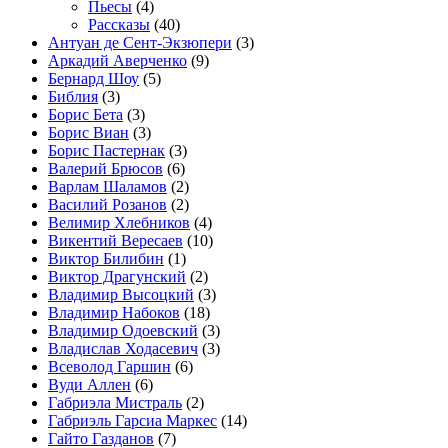
Пьесы
(4)
Рассказы
(40)
Антуан де Сент-Экзюпери
(3)
Аркадий Аверченко
(9)
Бернард Шоу
(5)
Библия
(3)
Борис Бета
(3)
Борис Виан
(3)
Борис Пастернак
(3)
Валерий Брюсов
(6)
Варлам Шаламов
(2)
Василий Розанов
(2)
Велимир Хлебников
(4)
Викентий Вересаев
(10)
Виктор Билибин
(1)
Виктор Драгунский
(2)
Владимир Высоцкий
(3)
Владимир Набоков
(18)
Владимир Одоевский
(3)
Владислав Ходасевич
(3)
Всеволод Гаршин
(6)
Вуди Аллен
(6)
Габриэла Мистраль
(2)
Габриэль Гарсиа Маркес
(14)
Гайто Газданов
(7)