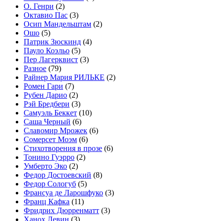
О. Генри
(2)
Октавио Пас
(3)
Осип Мандельштам
(2)
Ошо
(5)
Патрик Зюскинд
(4)
Пауло Коэльо
(5)
Пер Лагерквист
(3)
Разное
(79)
Райнер Мария РИЛЬКЕ
(2)
Ромен Гари
(7)
Рубен Дарио
(2)
Рэй Бредбери
(3)
Самуэль Беккет
(10)
Саша Черный
(6)
Славомир Мрожек
(6)
Сомерсет Моэм
(6)
Стихотворения в прозе
(6)
Тонино Гуэрро
(2)
Умберто Эко
(2)
Федор Достоевский
(8)
Федор Сологуб
(5)
Франсуа де Ларошфуко
(3)
Франц Кафка
(11)
Фридрих Дюрренматт
(3)
Ханох Левин
(3)