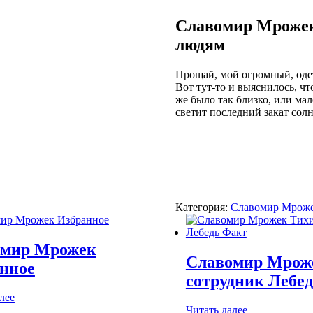
Славомир Мрожек
людям
Прощай, мой огромный, одет
Вот тут-то и выяснилось, чт
же было так близко, или ма
светит последний закат солн
Категория:
Славомир Мрож
омир Мрожек
Славомир Мрож
нное
сотрудник Лебе
лее
Читать далее