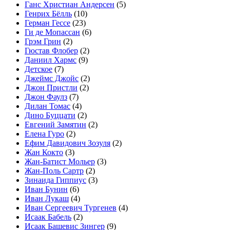
Ганс Христиан Андерсен
(5)
Генрих Бёлль
(10)
Герман Гессе
(23)
Ги де Мопассан
(6)
Грэм Грин
(2)
Гюстав Флобер
(2)
Даниил Хармс
(9)
Детское
(7)
Джеймс Джойс
(2)
Джон Пристли
(2)
Джон Фаулз
(7)
Дилан Томас
(4)
Дино Буццати
(2)
Евгений Замятин
(2)
Елена Гуро
(2)
Ефим Давидович Зозуля
(2)
Жан Кокто
(3)
Жан-Батист Мольер
(3)
Жан-Поль Сартр
(2)
Зинаида Гиппиус
(3)
Иван Бунин
(6)
Иван Лукаш
(4)
Иван Сергеевич Тургенев
(4)
Исаак Бабель
(2)
Исаак Башевис Зингер
(9)