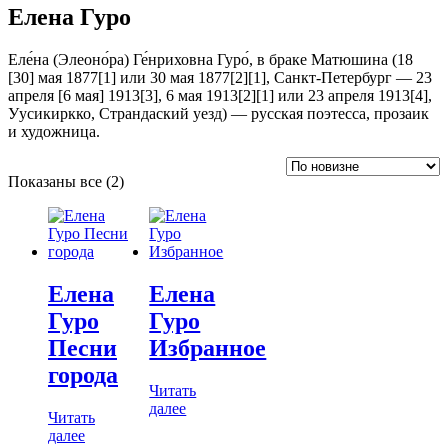
Елена Гуро
Еле́на (Элеоно́ра) Ге́нриховна Гуро́, в браке Матюшина (18
[30] мая 1877[1] или 30 мая 1877[2][1], Санкт-Петербург — 23
апреля [6 мая] 1913[3], 6 мая 1913[2][1] или 23 апреля 1913[4],
Уусикиркко, Страндаский уезд) — русская поэтесса, прозаик
и художница.
Сортировка:
Показаны все (2)
самые
недавние
Елена
Елена
Гуро
Гуро
Песни
Избранное
города
Читать
далее
Читать
далее