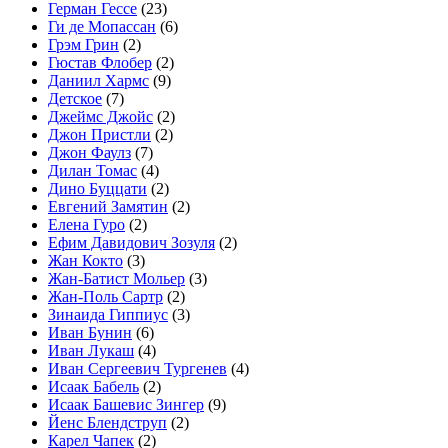
Герман Гессе
(23)
Ги де Мопассан
(6)
Грэм Грин
(2)
Гюстав Флобер
(2)
Даниил Хармс
(9)
Детское
(7)
Джеймс Джойс
(2)
Джон Пристли
(2)
Джон Фаулз
(7)
Дилан Томас
(4)
Дино Буццати
(2)
Евгений Замятин
(2)
Елена Гуро
(2)
Ефим Давидович Зозуля
(2)
Жан Кокто
(3)
Жан-Батист Мольер
(3)
Жан-Поль Сартр
(2)
Зинаида Гиппиус
(3)
Иван Бунин
(6)
Иван Лукаш
(4)
Иван Сергеевич Тургенев
(4)
Исаак Бабель
(2)
Исаак Башевис Зингер
(9)
Йенс Блендструп
(2)
Карел Чапек
(2)