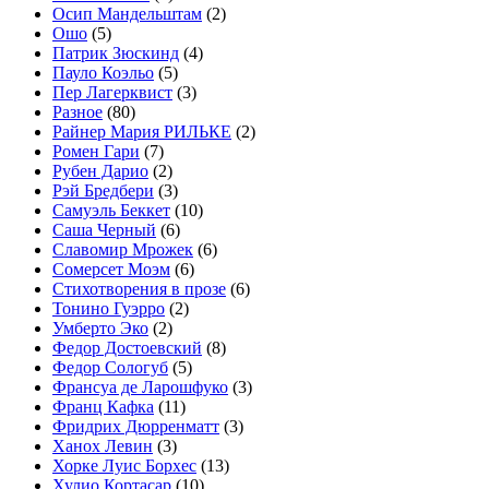
Осип Мандельштам
(2)
Ошо
(5)
Патрик Зюскинд
(4)
Пауло Коэльо
(5)
Пер Лагерквист
(3)
Разное
(80)
Райнер Мария РИЛЬКЕ
(2)
Ромен Гари
(7)
Рубен Дарио
(2)
Рэй Бредбери
(3)
Самуэль Беккет
(10)
Саша Черный
(6)
Славомир Мрожек
(6)
Сомерсет Моэм
(6)
Стихотворения в прозе
(6)
Тонино Гуэрро
(2)
Умберто Эко
(2)
Федор Достоевский
(8)
Федор Сологуб
(5)
Франсуа де Ларошфуко
(3)
Франц Кафка
(11)
Фридрих Дюрренматт
(3)
Ханох Левин
(3)
Хорке Луис Борхес
(13)
Хулио Кортасар
(10)