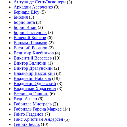
Антуан де Сент-Экзюпери
(3)
Аркадий Аверченко
(9)
Бернард Шоу
(5)
Библия
(3)
Борис Бета
(3)
Борис Виан
(3)
Борис Пастернак
(3)
Валерий Брюсов
(6)
Варлам Шаламов
(2)
Василий Розанов
(2)
Велимир Хлебников
(4)
Викентий Вересаев
(10)
Виктор Билибин
(1)
Виктор Драгунский
(2)
Владимир Высоцкий
(3)
Владимир Набоков
(18)
Владимир Одоевский
(3)
Владислав Ходасевич
(3)
Всеволод Гаршин
(6)
Вуди Аллен
(6)
Габриэла Мистраль
(2)
Габриэль Гарсиа Маркес
(14)
Гайто Газданов
(7)
Ганс Христиан Андерсен
(5)
Генрих Бёлль
(10)