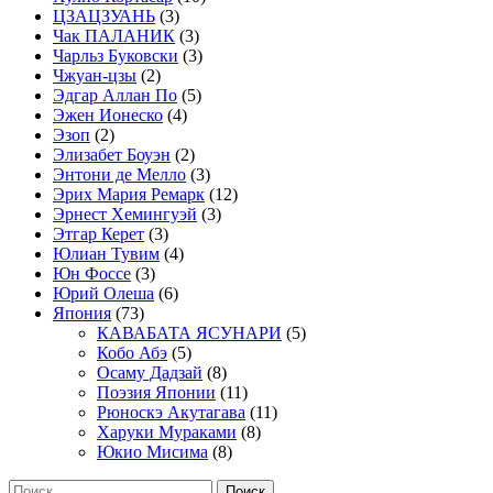
ЦЗАЦЗУАНЬ
(3)
Чак ПАЛАНИК
(3)
Чарльз Буковски
(3)
Чжуан-цзы
(2)
Эдгар Аллан По
(5)
Эжен Ионеско
(4)
Эзоп
(2)
Элизабет Боуэн
(2)
Энтони де Мелло
(3)
Эрих Мария Ремарк
(12)
Эрнест Хемингуэй
(3)
Этгар Керет
(3)
Юлиан Тувим
(4)
Юн Фоссе
(3)
Юрий Олеша
(6)
Япония
(73)
КАВАБАТА ЯСУНАРИ
(5)
Кобо Абэ
(5)
Осаму Дадзай
(8)
Поэзия Японии
(11)
Рюноскэ Акутагава
(11)
Харуки Мураками
(8)
Юкио Мисима
(8)
Найти: