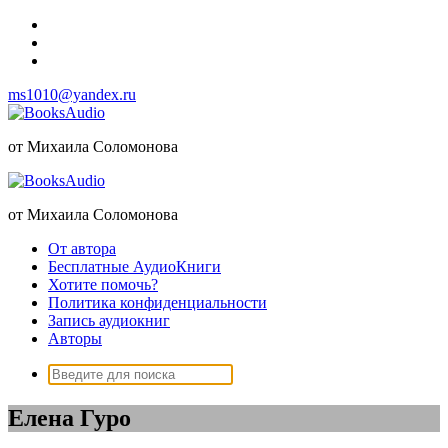
Перейти
к
содержимому
ms1010@yandex.ru
от Михаила Соломонова
от Михаила Соломонова
От автора
Бесплатные АудиоКниги
Хотите помочь?
Политика конфиденциальности
Запись аудиокниг
Авторы
Поиск:
Елена Гуро