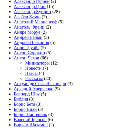
Александр Герцен
(2)
Александр Грин
(15)
Александр Куприн
(28)
Альбер Камю
(7)
Анатолий Мариенгоф
(5)
Анатоль Франц
(2)
Андре Моруа
(2)
Андрей Белый
(3)
Андрей Платонов
(5)
Анри Труайя
(5)
Антон Сорокин
(5)
Антон Чехов
(66)
Миниатюры
(12)
Повести
(7)
Пьесы
(4)
Рассказы
(40)
Антуан де Сент-Экзюпери
(3)
Аркадий Аверченко
(9)
Бернард Шоу
(5)
Библия
(3)
Борис Бета
(3)
Борис Виан
(3)
Борис Пастернак
(3)
Валерий Брюсов
(6)
Варлам Шаламов
(2)