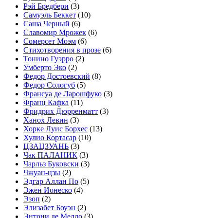
Рэй Бредбери
(3)
Самуэль Беккет
(10)
Саша Черный
(6)
Славомир Мрожек
(6)
Сомерсет Моэм
(6)
Стихотворения в прозе
(6)
Тонино Гуэрро
(2)
Умберто Эко
(2)
Федор Достоевский
(8)
Федор Сологуб
(5)
Франсуа де Ларошфуко
(3)
Франц Кафка
(11)
Фридрих Дюрренматт
(3)
Ханох Левин
(3)
Хорке Луис Борхес
(13)
Хулио Кортасар
(10)
ЦЗАЦЗУАНЬ
(3)
Чак ПАЛАНИК
(3)
Чарльз Буковски
(3)
Чжуан-цзы
(2)
Эдгар Аллан По
(5)
Эжен Ионеско
(4)
Эзоп
(2)
Элизабет Боуэн
(2)
Энтони де Мелло
(3)