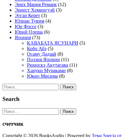
Эрих Мария Ремарк
(12)
Эрнест Хемингуэй
(3)
Этгар Керет
(3)
Юлиан Тувим
(4)
Юн Фоссе
(3)
Юрий Олеша
(6)
Япония
(73)
КАВАБАТА ЯСУНАРИ
(5)
Кобо Абэ
(5)
Осаму Дадзай
(8)
Поэзия Японии
(11)
Рюноскэ Акутагава
(11)
Харуки Мураками
(8)
Юкио Мисима
(8)
Найти:
Search
Найти:
счетчик
Copyright © 2026 BooksAudio | Powered by
Тема Specia от