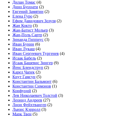
Дилан Томас
(4)
Дино Буццати
(2)
Евгений Замятин
(2)
Елена Гуро
(2)
Ефим Давидович Зозуля
(2)
Жан Кокто
(3)
Жан-Батист Мольер
(3)
Жан-Поль Сартр
(2)
Зинаида Гиппиус
(3)
Иван Бунин
(6)
Иван Лукаш
(4)
Иван Сергеевич Тургенев
(4)
Исаак Бабель
(2)
Исаак Башевис Зингер
(9)
Йенс Блендструп
(2)
Карел Чапек
(2)
Кнут Гамсун
(5)
Константин Бальмонт
(6)
Константин Симонов
(1)
Конфуций
(2)
Лев Николаевич Толстой
(3)
Леонид Андреев
(27)
Лион Фейхтвангер
(2)
Льюис Кэрролл
(3)
Марк Твен
(5)