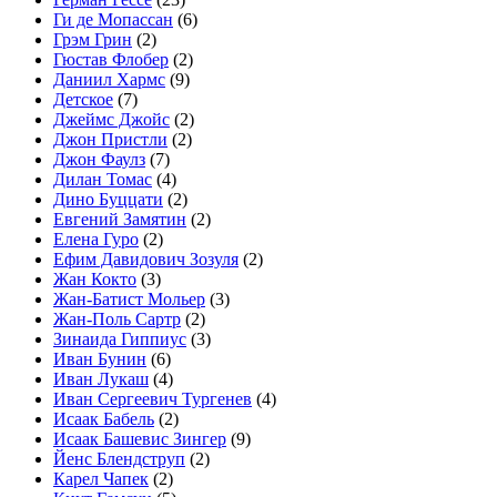
Ги де Мопассан
(6)
Грэм Грин
(2)
Гюстав Флобер
(2)
Даниил Хармс
(9)
Детское
(7)
Джеймс Джойс
(2)
Джон Пристли
(2)
Джон Фаулз
(7)
Дилан Томас
(4)
Дино Буццати
(2)
Евгений Замятин
(2)
Елена Гуро
(2)
Ефим Давидович Зозуля
(2)
Жан Кокто
(3)
Жан-Батист Мольер
(3)
Жан-Поль Сартр
(2)
Зинаида Гиппиус
(3)
Иван Бунин
(6)
Иван Лукаш
(4)
Иван Сергеевич Тургенев
(4)
Исаак Бабель
(2)
Исаак Башевис Зингер
(9)
Йенс Блендструп
(2)
Карел Чапек
(2)