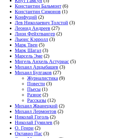
Кнут Гамсун
(5)
Константин Бальмонт
(6)
Константин Симонов
(1)
Конфуций
(2)
Лев Николаевич Толстой
(3)
Леонид Андреев
(27)
Лион Фейхтвангер
(2)
Льюис Кэрролл
(3)
Марк Твен
(5)
Марк Шагал
(3)
Марсель Эме
(2)
Мигель Анхель Астуриас
(5)
Михаил Арцыбашев
(3)
Михаил Булгаков
(27)
Журналистика
(9)
Повести
(3)
Пьесы
(1)
Разное
(2)
Рассказы
(12)
Михаил Жванецкий
(2)
Михаил Лермонтов
(2)
Николай Гоголь
(2)
Николай Гумилев
(5)
О. Генри
(2)
Октавио Пас
(3)