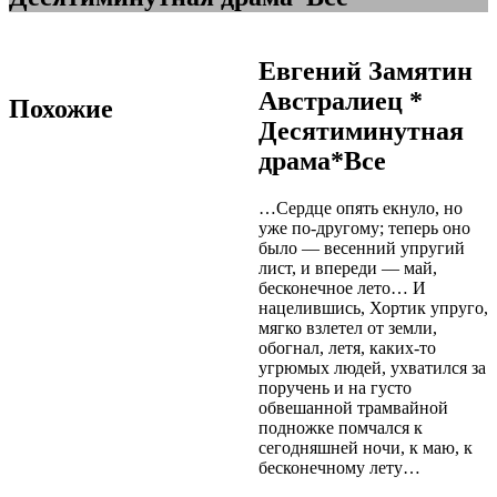
Евгений Замятин
Австралиец *
Похожие
Десятиминутная
драма*Все
…Сердце опять екнуло, но
уже по-другому; теперь оно
было — весенний упругий
лист, и впереди — май,
бесконечное лето… И
нацелившись, Хортик упруго,
мягко взлетел от земли,
обогнал, летя, каких-то
угрюмых людей, ухватился за
поручень и на густо
обвешанной трамвайной
подножке помчался к
сегодняшней ночи, к маю, к
бесконечному лету…