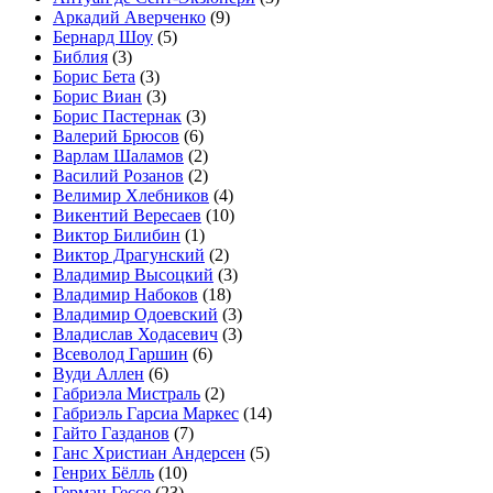
Аркадий Аверченко
(9)
Бернард Шоу
(5)
Библия
(3)
Борис Бета
(3)
Борис Виан
(3)
Борис Пастернак
(3)
Валерий Брюсов
(6)
Варлам Шаламов
(2)
Василий Розанов
(2)
Велимир Хлебников
(4)
Викентий Вересаев
(10)
Виктор Билибин
(1)
Виктор Драгунский
(2)
Владимир Высоцкий
(3)
Владимир Набоков
(18)
Владимир Одоевский
(3)
Владислав Ходасевич
(3)
Всеволод Гаршин
(6)
Вуди Аллен
(6)
Габриэла Мистраль
(2)
Габриэль Гарсиа Маркес
(14)
Гайто Газданов
(7)
Ганс Христиан Андерсен
(5)
Генрих Бёлль
(10)
Герман Гессе
(23)