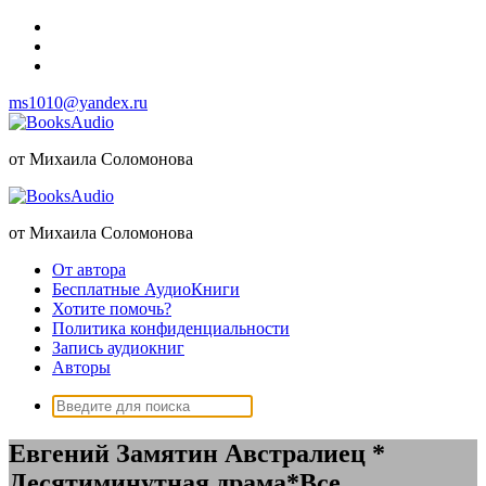
Перейти
к
содержимому
ms1010@yandex.ru
от Михаила Соломонова
от Михаила Соломонова
От автора
Бесплатные АудиоКниги
Хотите помочь?
Политика конфиденциальности
Запись аудиокниг
Авторы
Поиск:
Евгений Замятин Австралиец *
Десятиминутная драма*Все