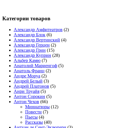
Категории товаров
Александр Амфитеатров
(2)
Александр Блок
(6)
Александр Вертинский
(4)
Александр Герцен
(2)
Александр Грин
(15)
Александр Куприн
(28)
Альбер Камю
(7)
Анатолий Мариенгоф
(5)
Анатоль Франц
(2)
Андре Моруа
(2)
Андрей Белый
(3)
Андрей Платонов
(5)
Анри Труайя
(5)
Антон Сорокин
(5)
Антон Чехов
(66)
Миниатюры
(12)
Повести
(7)
Пьесы
(4)
Рассказы
(40)
Антуан де Сент-Экзюпери
(3)