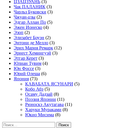
ЦЗАЦЗУАНЬ
(3)
Чак ПАЛАНИК
(3)
Чарльз Буковски
(3)
Чжуан-цзы
(2)
Эдгар Аллан По
(5)
Эжен Ионеско
(4)
Эзоп
(2)
Элизабет Боуэн
(2)
Энтони де Мелло
(3)
Эрих Мария Ремарк
(12)
Эрнест Хемингуэй
(3)
Этгар Керет
(3)
Юлиан Тувим
(4)
Юн Фоссе
(3)
Юрий Олеша
(6)
Япония
(73)
КАВАБАТА ЯСУНАРИ
(5)
Кобо Абэ
(5)
Осаму Дадзай
(8)
Поэзия Японии
(11)
Рюноскэ Акутагава
(11)
Харуки Мураками
(8)
Юкио Мисима
(8)
Найти: