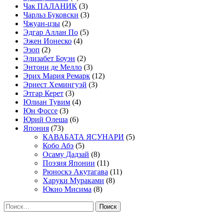
Чак ПАЛАНИК
(3)
Чарльз Буковски
(3)
Чжуан-цзы
(2)
Эдгар Аллан По
(5)
Эжен Ионеско
(4)
Эзоп
(2)
Элизабет Боуэн
(2)
Энтони де Мелло
(3)
Эрих Мария Ремарк
(12)
Эрнест Хемингуэй
(3)
Этгар Керет
(3)
Юлиан Тувим
(4)
Юн Фоссе
(3)
Юрий Олеша
(6)
Япония
(73)
КАВАБАТА ЯСУНАРИ
(5)
Кобо Абэ
(5)
Осаму Дадзай
(8)
Поэзия Японии
(11)
Рюноскэ Акутагава
(11)
Харуки Мураками
(8)
Юкио Мисима
(8)
Найти: