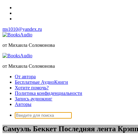
Перейти
к
содержимому
ms1010@yandex.ru
от Михаила Соломонова
от Михаила Соломонова
От автора
Бесплатные АудиоКниги
Хотите помочь?
Политика конфиденциальности
Запись аудиокниг
Авторы
Поиск:
Самуэль Беккет Последняя лента Крэп