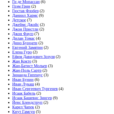
Ги де Мопассан
(6)
Грэм Грин
(2)
Гюстав Флобер
(2)
Даниил Хармс
(9)
Детское
(7)
Джеймс Джойс
(2)
Джон Пристли
(2)
Джон Фаулз
(7)
Дилан Томас
(4)
Дино Буццати
(2)
Евгений Замятин
(2)
Елена Гуро
(2)
Ефим Давидович Зозуля
(2)
Жан Кокто
(3)
Жан-Батист Мольер
(3)
Жан-Поль Сартр
(2)
Зинаида Гиппиус
(3)
Иван Бунин
(6)
Иван Лукаш
(4)
Иван Сергеевич Тургенев
(4)
Исаак Бабель
(2)
Исаак Башевис Зингер
(9)
Йенс Блендструп
(2)
Карел Чапек
(2)
Кнут Гамсун
(5)