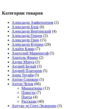
Категории товаров
Александр Амфитеатров
(2)
Александр Блок
(6)
Александр Вертинский
(4)
Александр Герцен
(2)
Александр Грин
(15)
Александр Куприн
(28)
Альбер Камю
(7)
Анатолий Мариенгоф
(5)
Анатоль Франц
(2)
Андре Моруа
(2)
Андрей Белый
(3)
Андрей Платонов
(5)
Анри Труайя
(5)
Антон Сорокин
(5)
Антон Чехов
(66)
Миниатюры
(12)
Повести
(7)
Пьесы
(4)
Рассказы
(40)
Антуан де Сент-Экзюпери
(3)