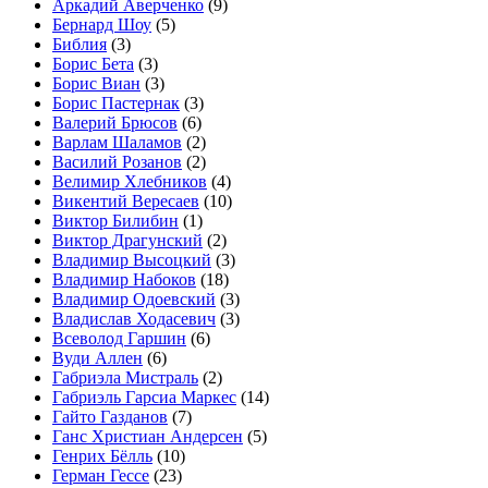
Аркадий Аверченко
(9)
Бернард Шоу
(5)
Библия
(3)
Борис Бета
(3)
Борис Виан
(3)
Борис Пастернак
(3)
Валерий Брюсов
(6)
Варлам Шаламов
(2)
Василий Розанов
(2)
Велимир Хлебников
(4)
Викентий Вересаев
(10)
Виктор Билибин
(1)
Виктор Драгунский
(2)
Владимир Высоцкий
(3)
Владимир Набоков
(18)
Владимир Одоевский
(3)
Владислав Ходасевич
(3)
Всеволод Гаршин
(6)
Вуди Аллен
(6)
Габриэла Мистраль
(2)
Габриэль Гарсиа Маркес
(14)
Гайто Газданов
(7)
Ганс Христиан Андерсен
(5)
Генрих Бёлль
(10)
Герман Гессе
(23)