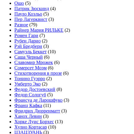
Ошо
(5)
Патрик Зюскинд
(4)
Пауло Коэльо
(5)
Пер Лагерквист
(3)
Разное
(79)
Райнер Мария РИЛЬКЕ
(2)
Ромен Гари
(7)
Рубен Дарио
(2)
Рэй Бредбери
(3)
Самуэль Беккет
(10)
Саша Черный
(6)
Славомир Мрожек
(6)
Сомерсет Моэм
(6)
Стихотворения в прозе
(6)
Тонино Гуэрро
(2)
Умберто Эко
(2)
Федор Достоевский
(8)
Федор Сологуб
(5)
Франсуа де Ларошфуко
(3)
Франц Кафка
(11)
Фридрих Дюрренматт
(3)
Ханох Левин
(3)
Хорке Луис Борхес
(13)
Хулио Кортасар
(10)
ЦЗАЦЗУАНЬ
(3)