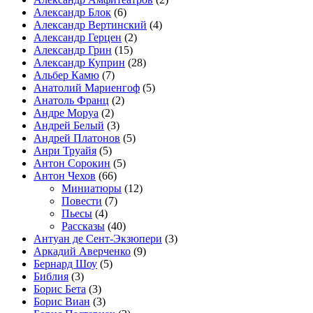
Александр Блок
(6)
Александр Вертинский
(4)
Александр Герцен
(2)
Александр Грин
(15)
Александр Куприн
(28)
Альбер Камю
(7)
Анатолий Мариенгоф
(5)
Анатоль Франц
(2)
Андре Моруа
(2)
Андрей Белый
(3)
Андрей Платонов
(5)
Анри Труайя
(5)
Антон Сорокин
(5)
Антон Чехов
(66)
Миниатюры
(12)
Повести
(7)
Пьесы
(4)
Рассказы
(40)
Антуан де Сент-Экзюпери
(3)
Аркадий Аверченко
(9)
Бернард Шоу
(5)
Библия
(3)
Борис Бета
(3)
Борис Виан
(3)