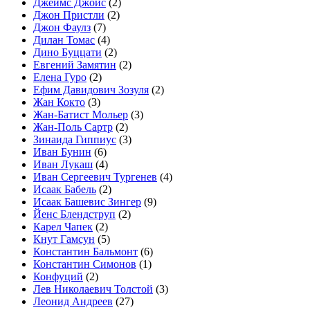
Джеймс Джойс
(2)
Джон Пристли
(2)
Джон Фаулз
(7)
Дилан Томас
(4)
Дино Буццати
(2)
Евгений Замятин
(2)
Елена Гуро
(2)
Ефим Давидович Зозуля
(2)
Жан Кокто
(3)
Жан-Батист Мольер
(3)
Жан-Поль Сартр
(2)
Зинаида Гиппиус
(3)
Иван Бунин
(6)
Иван Лукаш
(4)
Иван Сергеевич Тургенев
(4)
Исаак Бабель
(2)
Исаак Башевис Зингер
(9)
Йенс Блендструп
(2)
Карел Чапек
(2)
Кнут Гамсун
(5)
Константин Бальмонт
(6)
Константин Симонов
(1)
Конфуций
(2)
Лев Николаевич Толстой
(3)
Леонид Андреев
(27)