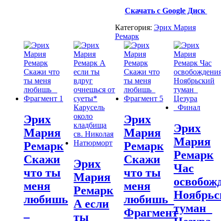
Скачать с Google Диск
Категория:
Эрих Мария
Ремарк
Эрих
Эрих
Эрих
Мария
Мария
Мария
Ремарк
Ремарк
Ремарк
Скажи
Скажи
Эрих
Час
что ты
что ты
Мария
освобож
меня
меня
Ремарк
Ноябрьс
любишь
любишь_
А если
туман_
_
Фрагмент
ты