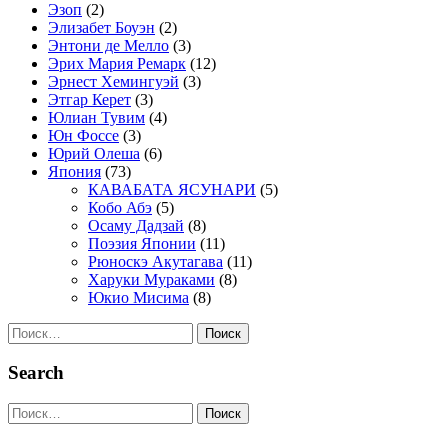
Эзоп
(2)
Элизабет Боуэн
(2)
Энтони де Мелло
(3)
Эрих Мария Ремарк
(12)
Эрнест Хемингуэй
(3)
Этгар Керет
(3)
Юлиан Тувим
(4)
Юн Фоссе
(3)
Юрий Олеша
(6)
Япония
(73)
КАВАБАТА ЯСУНАРИ
(5)
Кобо Абэ
(5)
Осаму Дадзай
(8)
Поэзия Японии
(11)
Рюноскэ Акутагава
(11)
Харуки Мураками
(8)
Юкио Мисима
(8)
Найти:
Search
Найти: