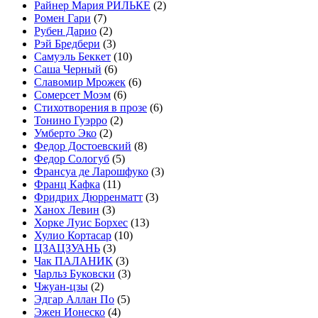
Райнер Мария РИЛЬКЕ
(2)
Ромен Гари
(7)
Рубен Дарио
(2)
Рэй Бредбери
(3)
Самуэль Беккет
(10)
Саша Черный
(6)
Славомир Мрожек
(6)
Сомерсет Моэм
(6)
Стихотворения в прозе
(6)
Тонино Гуэрро
(2)
Умберто Эко
(2)
Федор Достоевский
(8)
Федор Сологуб
(5)
Франсуа де Ларошфуко
(3)
Франц Кафка
(11)
Фридрих Дюрренматт
(3)
Ханох Левин
(3)
Хорке Луис Борхес
(13)
Хулио Кортасар
(10)
ЦЗАЦЗУАНЬ
(3)
Чак ПАЛАНИК
(3)
Чарльз Буковски
(3)
Чжуан-цзы
(2)
Эдгар Аллан По
(5)
Эжен Ионеско
(4)