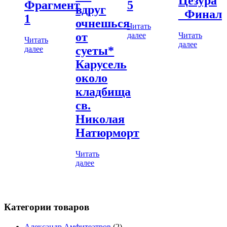
Цезура
Фрагмент
5
вдруг
_Финал
1
очнешься
Читать
от
далее
Читать
Читать
далее
суеты*
далее
Карусель
около
кладбища
св.
Николая
Натюрморт
Читать
далее
Категории товаров
Александр Амфитеатров
(2)