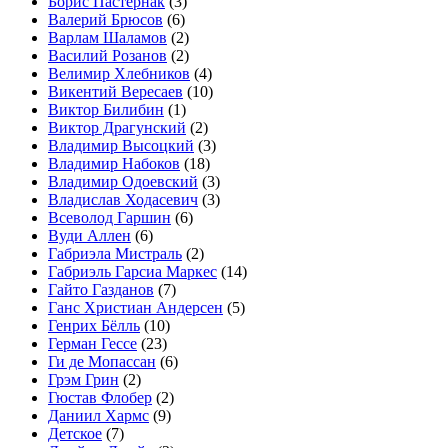
Борис Пастернак
(3)
Валерий Брюсов
(6)
Варлам Шаламов
(2)
Василий Розанов
(2)
Велимир Хлебников
(4)
Викентий Вересаев
(10)
Виктор Билибин
(1)
Виктор Драгунский
(2)
Владимир Высоцкий
(3)
Владимир Набоков
(18)
Владимир Одоевский
(3)
Владислав Ходасевич
(3)
Всеволод Гаршин
(6)
Вуди Аллен
(6)
Габриэла Мистраль
(2)
Габриэль Гарсиа Маркес
(14)
Гайто Газданов
(7)
Ганс Христиан Андерсен
(5)
Генрих Бёлль
(10)
Герман Гессе
(23)
Ги де Мопассан
(6)
Грэм Грин
(2)
Гюстав Флобер
(2)
Даниил Хармс
(9)
Детское
(7)