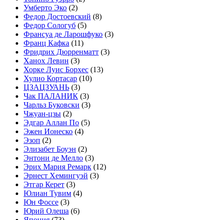
Умберто Эко
(2)
Федор Достоевский
(8)
Федор Сологуб
(5)
Франсуа де Ларошфуко
(3)
Франц Кафка
(11)
Фридрих Дюрренматт
(3)
Ханох Левин
(3)
Хорке Луис Борхес
(13)
Хулио Кортасар
(10)
ЦЗАЦЗУАНЬ
(3)
Чак ПАЛАНИК
(3)
Чарльз Буковски
(3)
Чжуан-цзы
(2)
Эдгар Аллан По
(5)
Эжен Ионеско
(4)
Эзоп
(2)
Элизабет Боуэн
(2)
Энтони де Мелло
(3)
Эрих Мария Ремарк
(12)
Эрнест Хемингуэй
(3)
Этгар Керет
(3)
Юлиан Тувим
(4)
Юн Фоссе
(3)
Юрий Олеша
(6)
Япония
(73)