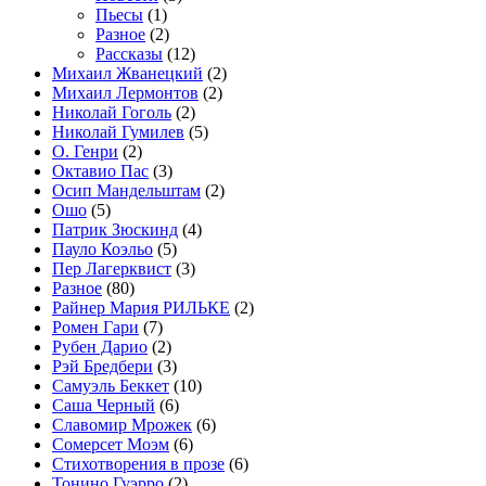
Пьесы
(1)
Разное
(2)
Рассказы
(12)
Михаил Жванецкий
(2)
Михаил Лермонтов
(2)
Николай Гоголь
(2)
Николай Гумилев
(5)
О. Генри
(2)
Октавио Пас
(3)
Осип Мандельштам
(2)
Ошо
(5)
Патрик Зюскинд
(4)
Пауло Коэльо
(5)
Пер Лагерквист
(3)
Разное
(80)
Райнер Мария РИЛЬКЕ
(2)
Ромен Гари
(7)
Рубен Дарио
(2)
Рэй Бредбери
(3)
Самуэль Беккет
(10)
Саша Черный
(6)
Славомир Мрожек
(6)
Сомерсет Моэм
(6)
Стихотворения в прозе
(6)
Тонино Гуэрро
(2)