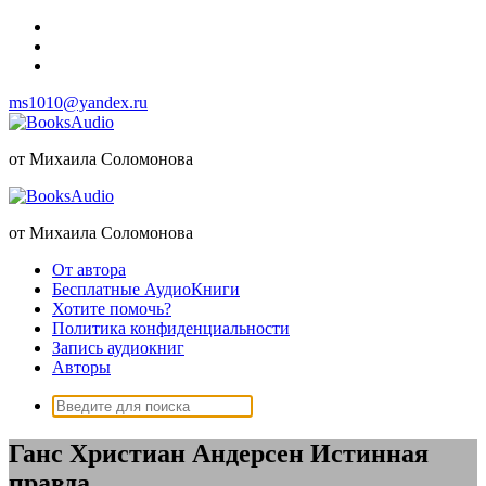
Перейти
к
содержимому
ms1010@yandex.ru
от Михаила Соломонова
от Михаила Соломонова
От автора
Бесплатные АудиоКниги
Хотите помочь?
Политика конфиденциальности
Запись аудиокниг
Авторы
Поиск:
Ганс Христиан Андерсен Истинная
правда