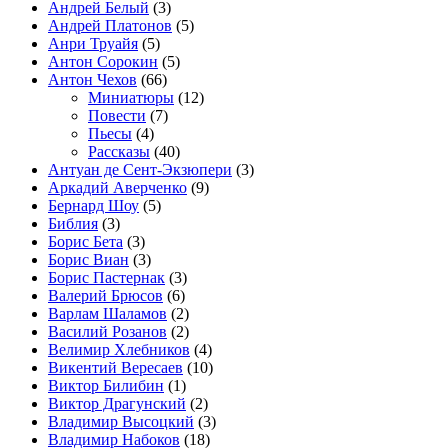
Андрей Белый
(3)
Андрей Платонов
(5)
Анри Труайя
(5)
Антон Сорокин
(5)
Антон Чехов
(66)
Миниатюры
(12)
Повести
(7)
Пьесы
(4)
Рассказы
(40)
Антуан де Сент-Экзюпери
(3)
Аркадий Аверченко
(9)
Бернард Шоу
(5)
Библия
(3)
Борис Бета
(3)
Борис Виан
(3)
Борис Пастернак
(3)
Валерий Брюсов
(6)
Варлам Шаламов
(2)
Василий Розанов
(2)
Велимир Хлебников
(4)
Викентий Вересаев
(10)
Виктор Билибин
(1)
Виктор Драгунский
(2)
Владимир Высоцкий
(3)
Владимир Набоков
(18)