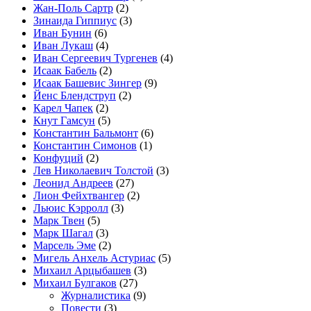
Жан-Поль Сартр
(2)
Зинаида Гиппиус
(3)
Иван Бунин
(6)
Иван Лукаш
(4)
Иван Сергеевич Тургенев
(4)
Исаак Бабель
(2)
Исаак Башевис Зингер
(9)
Йенс Блендструп
(2)
Карел Чапек
(2)
Кнут Гамсун
(5)
Константин Бальмонт
(6)
Константин Симонов
(1)
Конфуций
(2)
Лев Николаевич Толстой
(3)
Леонид Андреев
(27)
Лион Фейхтвангер
(2)
Льюис Кэрролл
(3)
Марк Твен
(5)
Марк Шагал
(3)
Марсель Эме
(2)
Мигель Анхель Астуриас
(5)
Михаил Арцыбашев
(3)
Михаил Булгаков
(27)
Журналистика
(9)
Повести
(3)