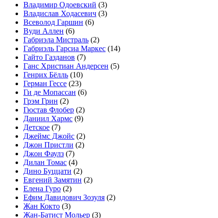
Владимир Одоевский
(3)
Владислав Ходасевич
(3)
Всеволод Гаршин
(6)
Вуди Аллен
(6)
Габриэла Мистраль
(2)
Габриэль Гарсиа Маркес
(14)
Гайто Газданов
(7)
Ганс Христиан Андерсен
(5)
Генрих Бёлль
(10)
Герман Гессе
(23)
Ги де Мопассан
(6)
Грэм Грин
(2)
Гюстав Флобер
(2)
Даниил Хармс
(9)
Детское
(7)
Джеймс Джойс
(2)
Джон Пристли
(2)
Джон Фаулз
(7)
Дилан Томас
(4)
Дино Буццати
(2)
Евгений Замятин
(2)
Елена Гуро
(2)
Ефим Давидович Зозуля
(2)
Жан Кокто
(3)
Жан-Батист Мольер
(3)