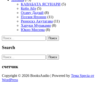
КАВАБАТА ЯСУНАРИ
(5)
Кобо Абэ
(5)
Осаму Дадзай
(8)
Поэзия Японии
(11)
Рюноскэ Акутагава
(11)
Харуки Мураками
(8)
Юкио Мисима
(8)
Найти:
Search
Найти:
счетчик
Copyright © 2026 BooksAudio | Powered by
Тема Specia от
WordPress