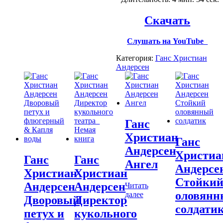
Скачать
Слушать на YouTube
Категория:
Ганс Христиан
Андерсен
Ганс
Христиан
Ганс
Андерсен
Христиа
Ганс
Ганс
Ангел
Андерсе
Христиан
Христиан
Стойки
Андерсен
Андерсен
Читать
оловянн
далее
Дворовый
Директор
солдати
петух и
кукольного