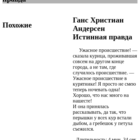
Ганс Христиан
Похожие
Андерсен
Истинная правда
Ужасное происшествие! —
сказала курица, проживавшая
совсем на другом конце
города, а не там, где
случилось происшествие. —
Ужасное происшествие в
курятнике! Я просто не смею
теперь ночевать одна!
Хорошо, что нас много на
нашесте!
И она принялась
рассказывать, да так, что
перышки у всех кур встали
дыбом, а гребешок у петуха
съежился.
Длительность: 4 мин. 34 сек.