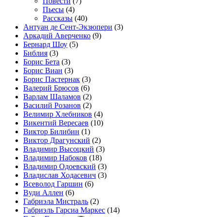
Повести
(7)
Пьесы
(4)
Рассказы
(40)
Антуан де Сент-Экзюпери
(3)
Аркадий Аверченко
(9)
Бернард Шоу
(5)
Библия
(3)
Борис Бета
(3)
Борис Виан
(3)
Борис Пастернак
(3)
Валерий Брюсов
(6)
Варлам Шаламов
(2)
Василий Розанов
(2)
Велимир Хлебников
(4)
Викентий Вересаев
(10)
Виктор Билибин
(1)
Виктор Драгунский
(2)
Владимир Высоцкий
(3)
Владимир Набоков
(18)
Владимир Одоевский
(3)
Владислав Ходасевич
(3)
Всеволод Гаршин
(6)
Вуди Аллен
(6)
Габриэла Мистраль
(2)
Габриэль Гарсиа Маркес
(14)