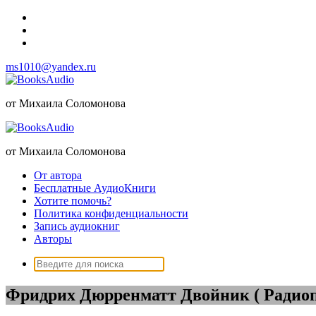
Перейти
к
содержимому
ms1010@yandex.ru
от Михаила Соломонова
от Михаила Соломонова
От автора
Бесплатные АудиоКниги
Хотите помочь?
Политика конфиденциальности
Запись аудиокниг
Авторы
Поиск:
Фридрих Дюрренматт Двойник ( Радиоп