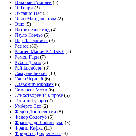
Николай Гумилев
(5)
О. Генри
(2)
Октавио Пас
(3)
Осип Мандельштам
(2)
Ошо
(5)
Патрик Зюскинд
(4)
Пауло Коэльо
(5)
Пер Лагерквист
(3)
Разное
(80)
Райнер Мария РИЛЬКЕ
(2)
Ромен Гари
(7)
Рубен Дарио
(2)
Рэй Бредбери
(3)
Самуэль Беккет
(10)
Саша Черный
(6)
Славомир Мрожек
(6)
Сомерсет Моэм
(6)
Стихотворения в прозе
(6)
Тонино Гуэрро
(2)
Умберто Эко
(2)
Федор Достоевский
(8)
Федор Сологуб
(5)
Франсуа де Ларошфуко
(3)
Франц Кафка
(11)
Фридрих Дюрренматт
(3)