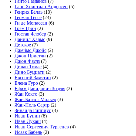
Гайто Газданов
(7)
Ганс Христиан Андерсен
(5)
Генрих Бёлль
(10)
Герман Гессе
(23)
Ги де Мопассан
(6)
Грэм Грин
(2)
Гюстав Флобер
(2)
Даниил Хармс
(9)
Детское
(7)
Джеймс Джойс
(2)
Джон Пристли
(2)
Джон Фаулз
(7)
Дилан Томас
(4)
Дино Буццати
(2)
Евгений Замятин
(2)
Елена Гуро
(2)
Ефим Давидович Зозуля
(2)
Жан Кокто
(3)
Жан-Батист Мольер
(3)
Жан-Поль Сартр
(2)
Зинаида Гиппиус
(3)
Иван Бунин
(6)
Иван Лукаш
(4)
Иван Сергеевич Тургенев
(4)
Исаак Бабель
(2)