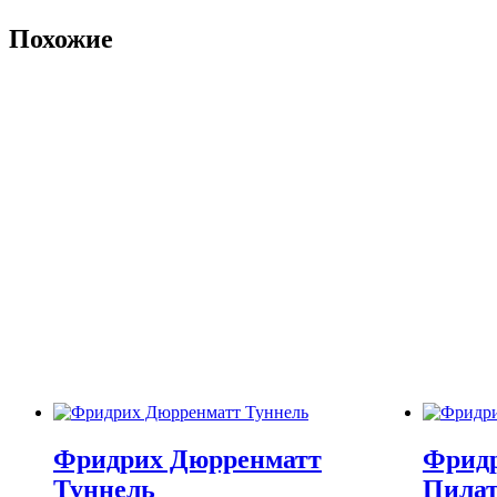
Похожие
Фридрих Дюрренматт
Фрид
Туннель
Пила