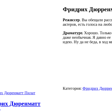
Фридрих Дюрренм
Режиссер
. Вы обещали расс
актеров, есть голоса на любо
Драматург.
Хорошо. Только 
даже необычная. Я давно ее
идею. Ну да не беда, в ход 
Категория:
Фридрих Дюрре
рих Дюренматт
т