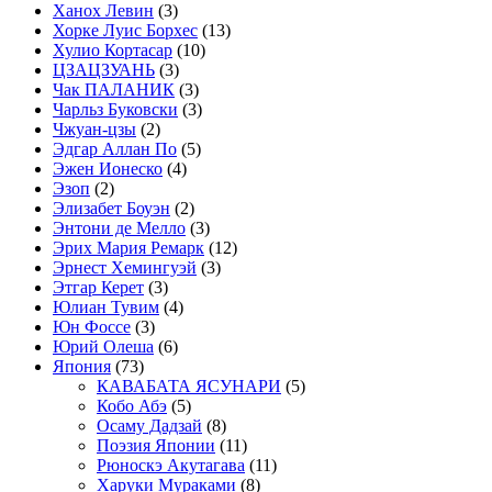
Ханох Левин
(3)
Хорке Луис Борхес
(13)
Хулио Кортасар
(10)
ЦЗАЦЗУАНЬ
(3)
Чак ПАЛАНИК
(3)
Чарльз Буковски
(3)
Чжуан-цзы
(2)
Эдгар Аллан По
(5)
Эжен Ионеско
(4)
Эзоп
(2)
Элизабет Боуэн
(2)
Энтони де Мелло
(3)
Эрих Мария Ремарк
(12)
Эрнест Хемингуэй
(3)
Этгар Керет
(3)
Юлиан Тувим
(4)
Юн Фоссе
(3)
Юрий Олеша
(6)
Япония
(73)
КАВАБАТА ЯСУНАРИ
(5)
Кобо Абэ
(5)
Осаму Дадзай
(8)
Поэзия Японии
(11)
Рюноскэ Акутагава
(11)
Харуки Мураками
(8)