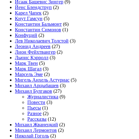
Исаак Башевис Зингер
(9)
Йенс Блендструп
(2)
Карел Чапек
(2)
Кнут Гамсун
(5)
Константин Бальмонт
(6)
Константин Симонов
(1)
Конфуций
(2)
Лев Николаевич Толстой
(3)
Леонид Андреев
(27)
Лион Фейхтвангер
(2)
Льюис Кэрролл
(3)
Марк Твен
(5)
Марк Шагал
(3)
Марсель Эме
(2)
Мигель Анхель Астуриас
(5)
Михаил Арцыбашев
(3)
Михаил Булгаков
(27)
Журналистика
(9)
Повести
(3)
Пьесы
(1)
Разное
(2)
Рассказы
(12)
Михаил Жванецкий
(2)
Михаил Лермонтов
(2)
Николай Гоголь
(2)