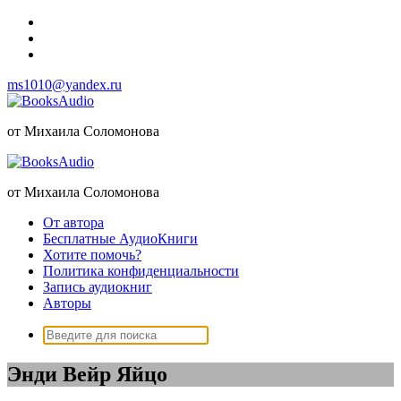
Перейти
к
содержимому
ms1010@yandex.ru
от Михаила Соломонова
от Михаила Соломонова
От автора
Бесплатные АудиоКниги
Хотите помочь?
Политика конфиденциальности
Запись аудиокниг
Авторы
Поиск:
Энди Вейр Яйцо