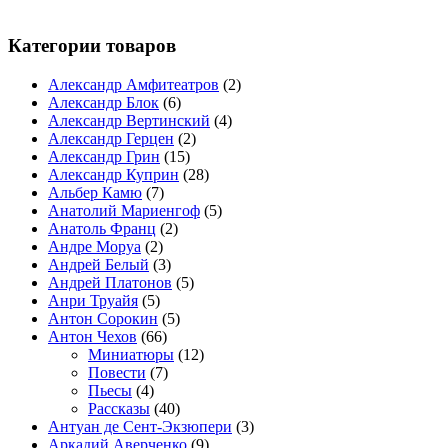
Категории товаров
Александр Амфитеатров
(2)
Александр Блок
(6)
Александр Вертинский
(4)
Александр Герцен
(2)
Александр Грин
(15)
Александр Куприн
(28)
Альбер Камю
(7)
Анатолий Мариенгоф
(5)
Анатоль Франц
(2)
Андре Моруа
(2)
Андрей Белый
(3)
Андрей Платонов
(5)
Анри Труайя
(5)
Антон Сорокин
(5)
Антон Чехов
(66)
Миниатюры
(12)
Повести
(7)
Пьесы
(4)
Рассказы
(40)
Антуан де Сент-Экзюпери
(3)
Аркадий Аверченко
(9)