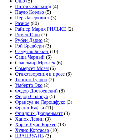
Ошо
(5)
Патрик Зюскинд
(4)
Пауло Коэльо
(5)
Пер Лагерквист
(3)
Разное
(80)
Райнер Мария РИЛЬКЕ
(2)
Ромен Гари
(7)
Рубен Дарио
(2)
Рэй Бредбери
(3)
Самуэль Беккет
(10)
Саша Черный
(6)
Славомир Мрожек
(6)
Сомерсет Моэм
(6)
Стихотворения в прозе
(6)
Тонино Гуэрро
(2)
Умберто Эко
(2)
Федор Достоевский
(8)
Федор Сологуб
(5)
Франсуа де Ларошфуко
(3)
Франц Кафка
(11)
Фридрих Дюрренматт
(3)
Ханох Левин
(3)
Хорке Луис Борхес
(13)
Хулио Кортасар
(10)
ЦЗАЦЗУАНЬ
(3)