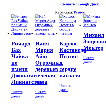
Скачать с Google Диск
Категория:
Разное
Михаил
Зощенко
Ричард
Найя
Карлос
Монтер
Бах
Мария
Кастанеда
Чайка
Айдт
Поэзия
Читать
по
Огромных
в
далее
имени
деревьев
сердце
Джонатан
зеленая
нагваля
Ливингстон
мгла
Читать
далее
Читать
Читать
далее
далее