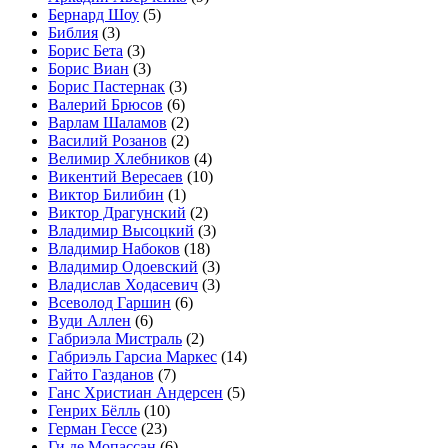
Бернард Шоу
(5)
Библия
(3)
Борис Бета
(3)
Борис Виан
(3)
Борис Пастернак
(3)
Валерий Брюсов
(6)
Варлам Шаламов
(2)
Василий Розанов
(2)
Велимир Хлебников
(4)
Викентий Вересаев
(10)
Виктор Билибин
(1)
Виктор Драгунский
(2)
Владимир Высоцкий
(3)
Владимир Набоков
(18)
Владимир Одоевский
(3)
Владислав Ходасевич
(3)
Всеволод Гаршин
(6)
Вуди Аллен
(6)
Габриэла Мистраль
(2)
Габриэль Гарсиа Маркес
(14)
Гайто Газданов
(7)
Ганс Христиан Андерсен
(5)
Генрих Бёлль
(10)
Герман Гессе
(23)
Ги де Мопассан
(6)