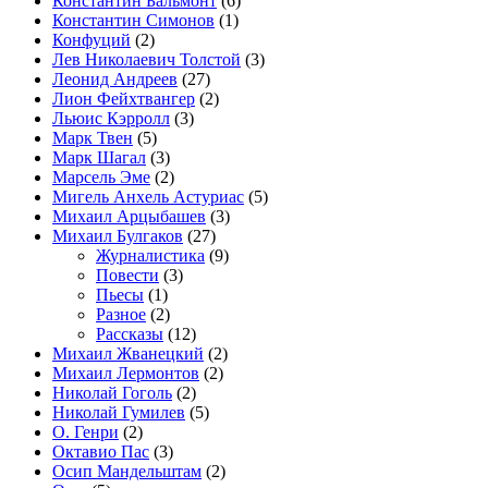
Константин Бальмонт
(6)
Константин Симонов
(1)
Конфуций
(2)
Лев Николаевич Толстой
(3)
Леонид Андреев
(27)
Лион Фейхтвангер
(2)
Льюис Кэрролл
(3)
Марк Твен
(5)
Марк Шагал
(3)
Марсель Эме
(2)
Мигель Анхель Астуриас
(5)
Михаил Арцыбашев
(3)
Михаил Булгаков
(27)
Журналистика
(9)
Повести
(3)
Пьесы
(1)
Разное
(2)
Рассказы
(12)
Михаил Жванецкий
(2)
Михаил Лермонтов
(2)
Николай Гоголь
(2)
Николай Гумилев
(5)
О. Генри
(2)
Октавио Пас
(3)
Осип Мандельштам
(2)