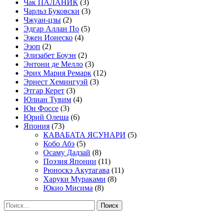
Чак ПАЛАНИК
(3)
Чарльз Буковски
(3)
Чжуан-цзы
(2)
Эдгар Аллан По
(5)
Эжен Ионеско
(4)
Эзоп
(2)
Элизабет Боуэн
(2)
Энтони де Мелло
(3)
Эрих Мария Ремарк
(12)
Эрнест Хемингуэй
(3)
Этгар Керет
(3)
Юлиан Тувим
(4)
Юн Фоссе
(3)
Юрий Олеша
(6)
Япония
(73)
КАВАБАТА ЯСУНАРИ
(5)
Кобо Абэ
(5)
Осаму Дадзай
(8)
Поэзия Японии
(11)
Рюноскэ Акутагава
(11)
Харуки Мураками
(8)
Юкио Мисима
(8)
Найти: