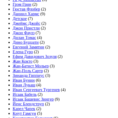
Грэм Грин
(2)
Гюстав Флобер
(2)
Даниил Хармс
(9)
Детское
(7)
Джеймс Джойс
(2)
Джон Пристли
(2)
Джон Фаулз
(7)
Дилан Томас
(4)
Дино Буццати
(2)
Евгений Замятин
(2)
Елена Гуро
(2)
Ефим Давидович Зозуля
(2)
Жан Кокто
(3)
Жан-Батист Мольер
(3)
Жан-Поль Сартр
(2)
Зинаида Гиппиус
(3)
Иван Бунин
(6)
Иван Лукаш
(4)
Иван Сергеевич Тургенев
(4)
Исаак Бабель
(2)
Исаак Башевис Зингер
(9)
Йенс Блендструп
(2)
Карел Чапек
(2)
Кнут Гамсун
(5)