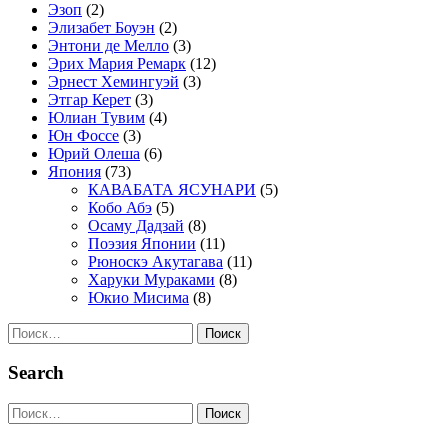
Эзоп
(2)
Элизабет Боуэн
(2)
Энтони де Мелло
(3)
Эрих Мария Ремарк
(12)
Эрнест Хемингуэй
(3)
Этгар Керет
(3)
Юлиан Тувим
(4)
Юн Фоссе
(3)
Юрий Олеша
(6)
Япония
(73)
КАВАБАТА ЯСУНАРИ
(5)
Кобо Абэ
(5)
Осаму Дадзай
(8)
Поэзия Японии
(11)
Рюноскэ Акутагава
(11)
Харуки Мураками
(8)
Юкио Мисима
(8)
Найти:
Search
Найти: