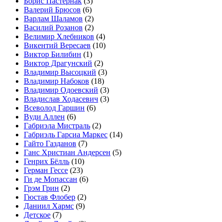
Борис Пастернак
(3)
Валерий Брюсов
(6)
Варлам Шаламов
(2)
Василий Розанов
(2)
Велимир Хлебников
(4)
Викентий Вересаев
(10)
Виктор Билибин
(1)
Виктор Драгунский
(2)
Владимир Высоцкий
(3)
Владимир Набоков
(18)
Владимир Одоевский
(3)
Владислав Ходасевич
(3)
Всеволод Гаршин
(6)
Вуди Аллен
(6)
Габриэла Мистраль
(2)
Габриэль Гарсиа Маркес
(14)
Гайто Газданов
(7)
Ганс Христиан Андерсен
(5)
Генрих Бёлль
(10)
Герман Гессе
(23)
Ги де Мопассан
(6)
Грэм Грин
(2)
Гюстав Флобер
(2)
Даниил Хармс
(9)
Детское
(7)