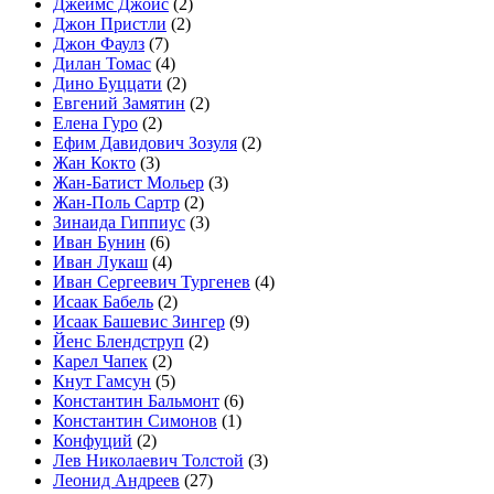
Джеймс Джойс
(2)
Джон Пристли
(2)
Джон Фаулз
(7)
Дилан Томас
(4)
Дино Буццати
(2)
Евгений Замятин
(2)
Елена Гуро
(2)
Ефим Давидович Зозуля
(2)
Жан Кокто
(3)
Жан-Батист Мольер
(3)
Жан-Поль Сартр
(2)
Зинаида Гиппиус
(3)
Иван Бунин
(6)
Иван Лукаш
(4)
Иван Сергеевич Тургенев
(4)
Исаак Бабель
(2)
Исаак Башевис Зингер
(9)
Йенс Блендструп
(2)
Карел Чапек
(2)
Кнут Гамсун
(5)
Константин Бальмонт
(6)
Константин Симонов
(1)
Конфуций
(2)
Лев Николаевич Толстой
(3)
Леонид Андреев
(27)