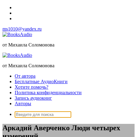
Перейти
к
содержимому
ms1010@yandex.ru
от Михаила Соломонова
от Михаила Соломонова
От автора
Бесплатные АудиоКниги
Хотите помочь?
Политика конфиденциальности
Запись аудиокниг
Авторы
Поиск:
Аркадий Аверченко Люди четырех
измерений