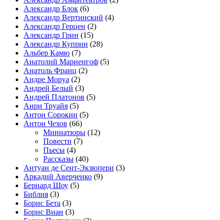
Александр Блок
(6)
Александр Вертинский
(4)
Александр Герцен
(2)
Александр Грин
(15)
Александр Куприн
(28)
Альбер Камю
(7)
Анатолий Мариенгоф
(5)
Анатоль Франц
(2)
Андре Моруа
(2)
Андрей Белый
(3)
Андрей Платонов
(5)
Анри Труайя
(5)
Антон Сорокин
(5)
Антон Чехов
(66)
Миниатюры
(12)
Повести
(7)
Пьесы
(4)
Рассказы
(40)
Антуан де Сент-Экзюпери
(3)
Аркадий Аверченко
(9)
Бернард Шоу
(5)
Библия
(3)
Борис Бета
(3)
Борис Виан
(3)