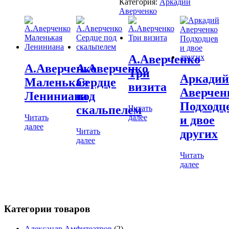
Категория:
Аркадий
Аверченко
А.Аверченко
А.Аверченко
А.Аверченко
Три
Аркадий
Маленькая
Сердце
визита
Аверчен
Лениниана
под
Подходц
скальпелем
Читать
Читать
далее
и двое
далее
Читать
других
далее
Читать
далее
Категории товаров
Александр Амфитеатров
(2)