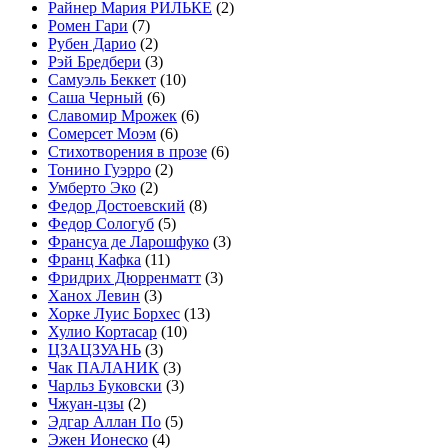
Райнер Мария РИЛЬКЕ
(2)
Ромен Гари
(7)
Рубен Дарио
(2)
Рэй Бредбери
(3)
Самуэль Беккет
(10)
Саша Черный
(6)
Славомир Мрожек
(6)
Сомерсет Моэм
(6)
Стихотворения в прозе
(6)
Тонино Гуэрро
(2)
Умберто Эко
(2)
Федор Достоевский
(8)
Федор Сологуб
(5)
Франсуа де Ларошфуко
(3)
Франц Кафка
(11)
Фридрих Дюрренматт
(3)
Ханох Левин
(3)
Хорке Луис Борхес
(13)
Хулио Кортасар
(10)
ЦЗАЦЗУАНЬ
(3)
Чак ПАЛАНИК
(3)
Чарльз Буковски
(3)
Чжуан-цзы
(2)
Эдгар Аллан По
(5)
Эжен Ионеско
(4)