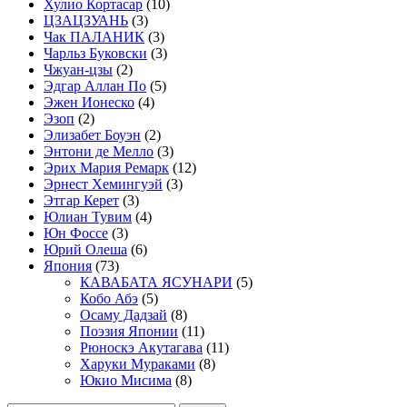
Хулио Кортасар
(10)
ЦЗАЦЗУАНЬ
(3)
Чак ПАЛАНИК
(3)
Чарльз Буковски
(3)
Чжуан-цзы
(2)
Эдгар Аллан По
(5)
Эжен Ионеско
(4)
Эзоп
(2)
Элизабет Боуэн
(2)
Энтони де Мелло
(3)
Эрих Мария Ремарк
(12)
Эрнест Хемингуэй
(3)
Этгар Керет
(3)
Юлиан Тувим
(4)
Юн Фоссе
(3)
Юрий Олеша
(6)
Япония
(73)
КАВАБАТА ЯСУНАРИ
(5)
Кобо Абэ
(5)
Осаму Дадзай
(8)
Поэзия Японии
(11)
Рюноскэ Акутагава
(11)
Харуки Мураками
(8)
Юкио Мисима
(8)