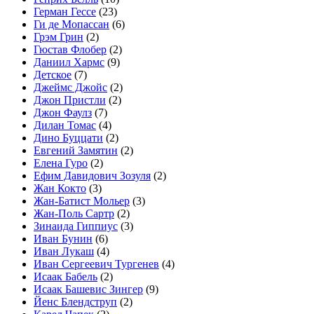
Герман Гессе
(23)
Ги де Мопассан
(6)
Грэм Грин
(2)
Гюстав Флобер
(2)
Даниил Хармс
(9)
Детское
(7)
Джеймс Джойс
(2)
Джон Пристли
(2)
Джон Фаулз
(7)
Дилан Томас
(4)
Дино Буццати
(2)
Евгений Замятин
(2)
Елена Гуро
(2)
Ефим Давидович Зозуля
(2)
Жан Кокто
(3)
Жан-Батист Мольер
(3)
Жан-Поль Сартр
(2)
Зинаида Гиппиус
(3)
Иван Бунин
(6)
Иван Лукаш
(4)
Иван Сергеевич Тургенев
(4)
Исаак Бабель
(2)
Исаак Башевис Зингер
(9)
Йенс Блендструп
(2)