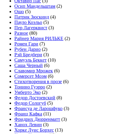
Октавио Пас
(3)
Осип Мандельштам
(2)
Ошо
(5)
Патрик Зюскинд
(4)
Пауло Коэльо
(5)
Пер Лагерквист
(3)
Разное
(80)
Райнер Мария РИЛЬКЕ
(2)
Ромен Гари
(7)
Рубен Дарио
(2)
Рэй Бредбери
(3)
Самуэль Беккет
(10)
Саша Черный
(6)
Славомир Мрожек
(6)
Сомерсет Моэм
(6)
Стихотворения в прозе
(6)
Тонино Гуэрро
(2)
Умберто Эко
(2)
Федор Достоевский
(8)
Федор Сологуб
(5)
Франсуа де Ларошфуко
(3)
Франц Кафка
(11)
Фридрих Дюрренматт
(3)
Ханох Левин
(3)
Хорке Луис Борхес
(13)