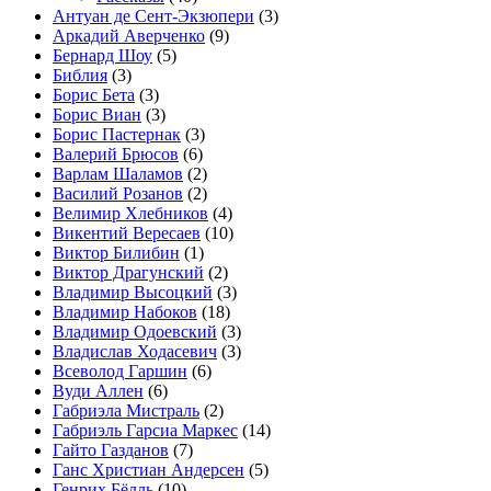
Антуан де Сент-Экзюпери
(3)
Аркадий Аверченко
(9)
Бернард Шоу
(5)
Библия
(3)
Борис Бета
(3)
Борис Виан
(3)
Борис Пастернак
(3)
Валерий Брюсов
(6)
Варлам Шаламов
(2)
Василий Розанов
(2)
Велимир Хлебников
(4)
Викентий Вересаев
(10)
Виктор Билибин
(1)
Виктор Драгунский
(2)
Владимир Высоцкий
(3)
Владимир Набоков
(18)
Владимир Одоевский
(3)
Владислав Ходасевич
(3)
Всеволод Гаршин
(6)
Вуди Аллен
(6)
Габриэла Мистраль
(2)
Габриэль Гарсиа Маркес
(14)
Гайто Газданов
(7)
Ганс Христиан Андерсен
(5)
Генрих Бёлль
(10)