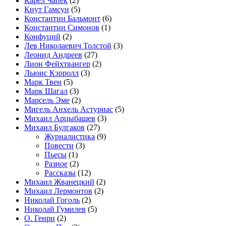
Карел Чапек
(2)
Кнут Гамсун
(5)
Константин Бальмонт
(6)
Константин Симонов
(1)
Конфуций
(2)
Лев Николаевич Толстой
(3)
Леонид Андреев
(27)
Лион Фейхтвангер
(2)
Льюис Кэрролл
(3)
Марк Твен
(5)
Марк Шагал
(3)
Марсель Эме
(2)
Мигель Анхель Астуриас
(5)
Михаил Арцыбашев
(3)
Михаил Булгаков
(27)
Журналистика
(9)
Повести
(3)
Пьесы
(1)
Разное
(2)
Рассказы
(12)
Михаил Жванецкий
(2)
Михаил Лермонтов
(2)
Николай Гоголь
(2)
Николай Гумилев
(5)
О. Генри
(2)