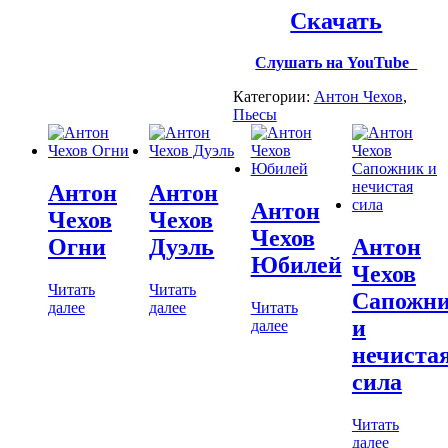
Скачать
Слушать на YouTube
Категории:
Антон Чехов
,
Пьесы
Антон
Антон
Антон
Чехов
Чехов
Чехов
Огни
Дуэль
Антон
Юбилей
Чехов
Читать
Читать
Сапожн
далее
далее
Читать
и
далее
нечиста
сила
Читать
далее