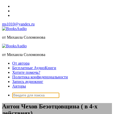
Перейти
к
содержимому
ms1010@yandex.ru
от Михаила Соломонова
от Михаила Соломонова
От автора
Бесплатные АудиоКниги
Хотите помочь?
Политика конфиденциальности
Запись аудиокниг
Авторы
Поиск:
Антон Чехов Безотцовщина ( в 4-х
действиях)