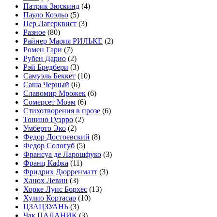
Патрик Зюскинд
(4)
Пауло Коэльо
(5)
Пер Лагерквист
(3)
Разное
(80)
Райнер Мария РИЛЬКЕ
(2)
Ромен Гари
(7)
Рубен Дарио
(2)
Рэй Бредбери
(3)
Самуэль Беккет
(10)
Саша Черный
(6)
Славомир Мрожек
(6)
Сомерсет Моэм
(6)
Стихотворения в прозе
(6)
Тонино Гуэрро
(2)
Умберто Эко
(2)
Федор Достоевский
(8)
Федор Сологуб
(5)
Франсуа де Ларошфуко
(3)
Франц Кафка
(11)
Фридрих Дюрренматт
(3)
Ханох Левин
(3)
Хорке Луис Борхес
(13)
Хулио Кортасар
(10)
ЦЗАЦЗУАНЬ
(3)
Чак ПАЛАНИК
(3)