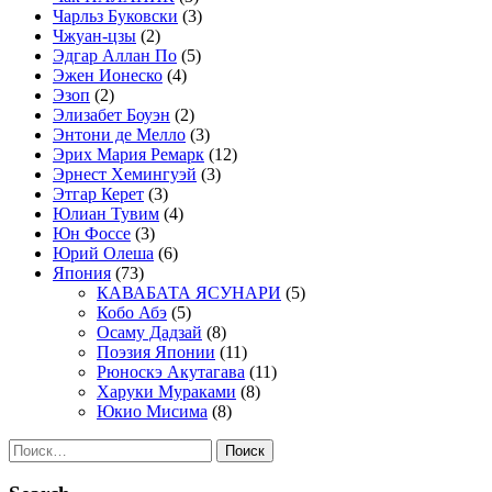
Чарльз Буковски
(3)
Чжуан-цзы
(2)
Эдгар Аллан По
(5)
Эжен Ионеско
(4)
Эзоп
(2)
Элизабет Боуэн
(2)
Энтони де Мелло
(3)
Эрих Мария Ремарк
(12)
Эрнест Хемингуэй
(3)
Этгар Керет
(3)
Юлиан Тувим
(4)
Юн Фоссе
(3)
Юрий Олеша
(6)
Япония
(73)
КАВАБАТА ЯСУНАРИ
(5)
Кобо Абэ
(5)
Осаму Дадзай
(8)
Поэзия Японии
(11)
Рюноскэ Акутагава
(11)
Харуки Мураками
(8)
Юкио Мисима
(8)
Найти: