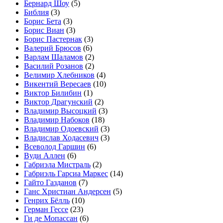
Бернард Шоу
(5)
Библия
(3)
Борис Бета
(3)
Борис Виан
(3)
Борис Пастернак
(3)
Валерий Брюсов
(6)
Варлам Шаламов
(2)
Василий Розанов
(2)
Велимир Хлебников
(4)
Викентий Вересаев
(10)
Виктор Билибин
(1)
Виктор Драгунский
(2)
Владимир Высоцкий
(3)
Владимир Набоков
(18)
Владимир Одоевский
(3)
Владислав Ходасевич
(3)
Всеволод Гаршин
(6)
Вуди Аллен
(6)
Габриэла Мистраль
(2)
Габриэль Гарсиа Маркес
(14)
Гайто Газданов
(7)
Ганс Христиан Андерсен
(5)
Генрих Бёлль
(10)
Герман Гессе
(23)
Ги де Мопассан
(6)