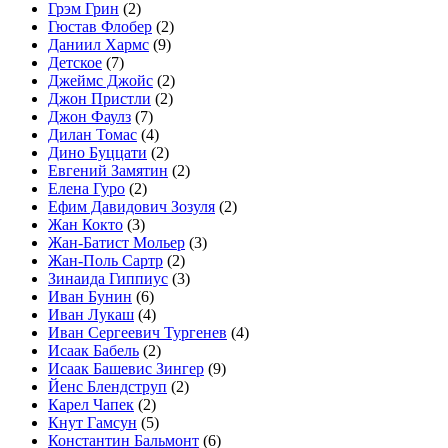
Грэм Грин
(2)
Гюстав Флобер
(2)
Даниил Хармс
(9)
Детское
(7)
Джеймс Джойс
(2)
Джон Пристли
(2)
Джон Фаулз
(7)
Дилан Томас
(4)
Дино Буццати
(2)
Евгений Замятин
(2)
Елена Гуро
(2)
Ефим Давидович Зозуля
(2)
Жан Кокто
(3)
Жан-Батист Мольер
(3)
Жан-Поль Сартр
(2)
Зинаида Гиппиус
(3)
Иван Бунин
(6)
Иван Лукаш
(4)
Иван Сергеевич Тургенев
(4)
Исаак Бабель
(2)
Исаак Башевис Зингер
(9)
Йенс Блендструп
(2)
Карел Чапек
(2)
Кнут Гамсун
(5)
Константин Бальмонт
(6)