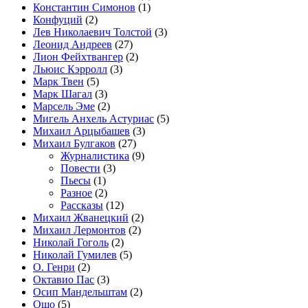
Константин Симонов
(1)
Конфуций
(2)
Лев Николаевич Толстой
(3)
Леонид Андреев
(27)
Лион Фейхтвангер
(2)
Льюис Кэрролл
(3)
Марк Твен
(5)
Марк Шагал
(3)
Марсель Эме
(2)
Мигель Анхель Астуриас
(5)
Михаил Арцыбашев
(3)
Михаил Булгаков
(27)
Журналистика
(9)
Повести
(3)
Пьесы
(1)
Разное
(2)
Рассказы
(12)
Михаил Жванецкий
(2)
Михаил Лермонтов
(2)
Николай Гоголь
(2)
Николай Гумилев
(5)
О. Генри
(2)
Октавио Пас
(3)
Осип Мандельштам
(2)
Ошо
(5)