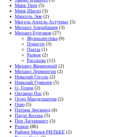
Марк Твен
(5)
Марк Шагал
(3)
Марсель Эме
(2)
Мигель Анхель Астуриас
(5)
Михаил Арцыбашев
(3)
Михаил Булгаков
(27)
Журналистика
(9)
Повести
(3)
Пьесы
(1)
Разное
(2)
Рассказы
(12)
Михаил Жванецкий
(2)
Михаил Лермонтов
(2)
Николай Гоголь
(2)
Николай Гумилев
(5)
О. Генри
(2)
Октавио Пас
(3)
Осип Мандельштам
(2)
Ошо
(5)
Патрик Зюскинд
(4)
Пауло Коэльо
(5)
Пер Лагерквист
(3)
Разное
(80)
Райнер Мария РИЛЬКЕ
(2)