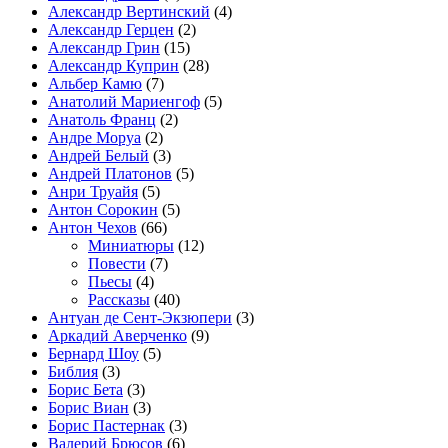
Александр Вертинский
(4)
Александр Герцен
(2)
Александр Грин
(15)
Александр Куприн
(28)
Альбер Камю
(7)
Анатолий Мариенгоф
(5)
Анатоль Франц
(2)
Андре Моруа
(2)
Андрей Белый
(3)
Андрей Платонов
(5)
Анри Труайя
(5)
Антон Сорокин
(5)
Антон Чехов
(66)
Миниатюры
(12)
Повести
(7)
Пьесы
(4)
Рассказы
(40)
Антуан де Сент-Экзюпери
(3)
Аркадий Аверченко
(9)
Бернард Шоу
(5)
Библия
(3)
Борис Бета
(3)
Борис Виан
(3)
Борис Пастернак
(3)
Валерий Брюсов
(6)