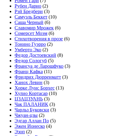
Ромен Гари
(7)
Рубен Дарио
(2)
Рэй Бредбери
(3)
Самуэль Беккет
(10)
Саша Черный
(6)
Славомир Мрожек
(6)
Сомерсет Моэм
(6)
Стихотворения в прозе
(6)
Тонино Гуэрро
(2)
Умберто Эко
(2)
Федор Достоевский
(8)
Федор Сологуб
(5)
Франсуа де Ларошфуко
(3)
Франц Кафка
(11)
Фридрих Дюрренматт
(3)
Ханох Левин
(3)
Хорке Луис Борхес
(13)
Хулио Кортасар
(10)
ЦЗАЦЗУАНЬ
(3)
Чак ПАЛАНИК
(3)
Чарльз Буковски
(3)
Чжуан-цзы
(2)
Эдгар Аллан По
(5)
Эжен Ионеско
(4)
Эзоп
(2)