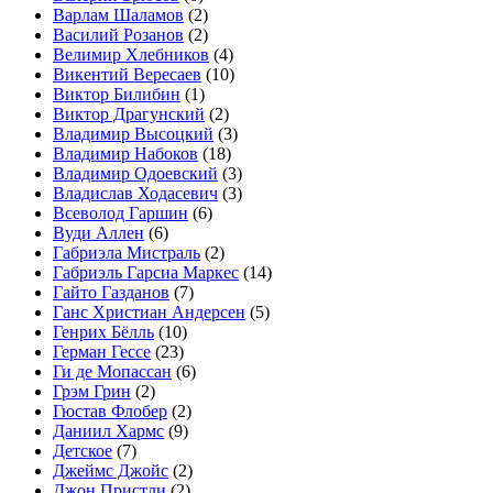
Варлам Шаламов
(2)
Василий Розанов
(2)
Велимир Хлебников
(4)
Викентий Вересаев
(10)
Виктор Билибин
(1)
Виктор Драгунский
(2)
Владимир Высоцкий
(3)
Владимир Набоков
(18)
Владимир Одоевский
(3)
Владислав Ходасевич
(3)
Всеволод Гаршин
(6)
Вуди Аллен
(6)
Габриэла Мистраль
(2)
Габриэль Гарсиа Маркес
(14)
Гайто Газданов
(7)
Ганс Христиан Андерсен
(5)
Генрих Бёлль
(10)
Герман Гессе
(23)
Ги де Мопассан
(6)
Грэм Грин
(2)
Гюстав Флобер
(2)
Даниил Хармс
(9)
Детское
(7)
Джеймс Джойс
(2)
Джон Пристли
(2)