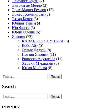
Элизабет Боуэн
(2)
Энтони де Мелло
(3)
Эрих Мария Ремарк
(12)
Эрнест Хемингуэй
(3)
Этгар Керет
(3)
Юлиан Тувим
(4)
Юн Фоссе
(3)
Юрий Олеша
(6)
Япония
(73)
КАВАБАТА ЯСУНАРИ
(5)
Кобо Абэ
(5)
Осаму Дадзай
(8)
Поэзия Японии
(11)
Рюноскэ Акутагава
(11)
Харуки Мураками
(8)
Юкио Мисима
(8)
Найти:
Search
Найти:
счетчик