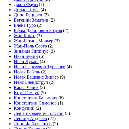
Джон Фаулз
(7)
Дилан Томас
(4)
Дино Буццати
(2)
Евгений Замятин
(2)
Елена Гуро
(2)
Ефим Давидович Зозуля
(2)
Жан Кокто
(3)
Жан-Батист Мольер
(3)
Жан-Поль Сартр
(2)
Зинаида Гиппиус
(3)
Иван Бунин
(6)
Иван Лукаш
(4)
Иван Сергеевич Тургенев
(4)
Исаак Бабель
(2)
Исаак Башевис Зингер
(9)
Йенс Блендструп
(2)
Карел Чапек
(2)
Кнут Гамсун
(5)
Константин Бальмонт
(6)
Константин Симонов
(1)
Конфуций
(2)
Лев Николаевич Толстой
(3)
Леонид Андреев
(27)
Лион Фейхтвангер
(2)
Льюис Кэрролл
(3)