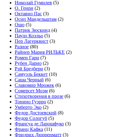
Николай Гумилев
(5)
О. Генри
(2)
Октавио Пас
(3)
Осип Мандельштам
(2)
Ошо
(5)
Патрик Зюскинд
(4)
Пауло Коэльо
(5)
Пер Лагерквист
(3)
Разное
(80)
Райнер Мария РИЛЬКЕ
(2)
Ромен Гари
(7)
Рубен Дарио
(2)
Рэй Бредбери
(3)
Самуэль Беккет
(10)
Саша Черный
(6)
Славомир Мрожек
(6)
Сомерсет Моэм
(6)
Стихотворения в прозе
(6)
Тонино Гуэрро
(2)
Умберто Эко
(2)
Федор Достоевский
(8)
Федор Сологуб
(5)
Франсуа де Ларошфуко
(3)
Франц Кафка
(11)
Фридрих Дюрренматт
(3)