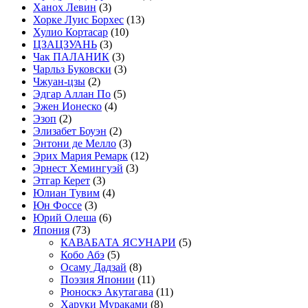
Ханох Левин
(3)
Хорке Луис Борхес
(13)
Хулио Кортасар
(10)
ЦЗАЦЗУАНЬ
(3)
Чак ПАЛАНИК
(3)
Чарльз Буковски
(3)
Чжуан-цзы
(2)
Эдгар Аллан По
(5)
Эжен Ионеско
(4)
Эзоп
(2)
Элизабет Боуэн
(2)
Энтони де Мелло
(3)
Эрих Мария Ремарк
(12)
Эрнест Хемингуэй
(3)
Этгар Керет
(3)
Юлиан Тувим
(4)
Юн Фоссе
(3)
Юрий Олеша
(6)
Япония
(73)
КАВАБАТА ЯСУНАРИ
(5)
Кобо Абэ
(5)
Осаму Дадзай
(8)
Поэзия Японии
(11)
Рюноскэ Акутагава
(11)
Харуки Мураками
(8)