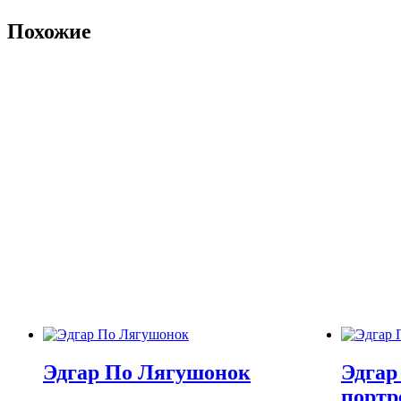
Похожие
Эдгар По Лягушонок
Эдгар
портр