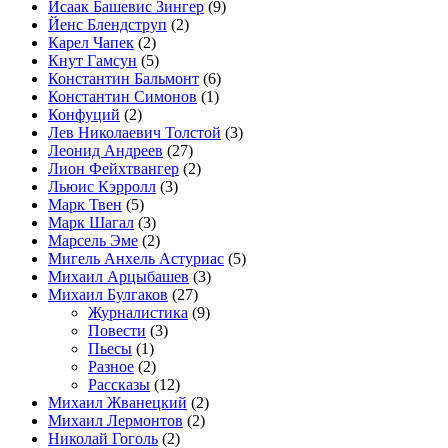
Исаак Башевис Зингер
(9)
Йенс Блендструп
(2)
Карел Чапек
(2)
Кнут Гамсун
(5)
Константин Бальмонт
(6)
Константин Симонов
(1)
Конфуций
(2)
Лев Николаевич Толстой
(3)
Леонид Андреев
(27)
Лион Фейхтвангер
(2)
Льюис Кэрролл
(3)
Марк Твен
(5)
Марк Шагал
(3)
Марсель Эме
(2)
Мигель Анхель Астуриас
(5)
Михаил Арцыбашев
(3)
Михаил Булгаков
(27)
Журналистика
(9)
Повести
(3)
Пьесы
(1)
Разное
(2)
Рассказы
(12)
Михаил Жванецкий
(2)
Михаил Лермонтов
(2)
Николай Гоголь
(2)