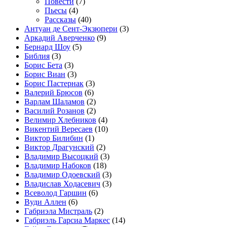
Повести
(7)
Пьесы
(4)
Рассказы
(40)
Антуан де Сент-Экзюпери
(3)
Аркадий Аверченко
(9)
Бернард Шоу
(5)
Библия
(3)
Борис Бета
(3)
Борис Виан
(3)
Борис Пастернак
(3)
Валерий Брюсов
(6)
Варлам Шаламов
(2)
Василий Розанов
(2)
Велимир Хлебников
(4)
Викентий Вересаев
(10)
Виктор Билибин
(1)
Виктор Драгунский
(2)
Владимир Высоцкий
(3)
Владимир Набоков
(18)
Владимир Одоевский
(3)
Владислав Ходасевич
(3)
Всеволод Гаршин
(6)
Вуди Аллен
(6)
Габриэла Мистраль
(2)
Габриэль Гарсиа Маркес
(14)