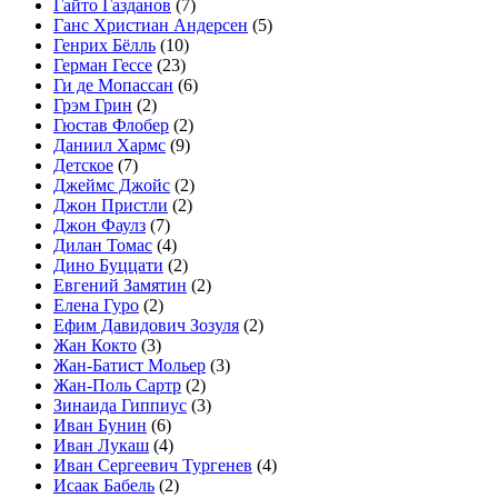
Гайто Газданов
(7)
Ганс Христиан Андерсен
(5)
Генрих Бёлль
(10)
Герман Гессе
(23)
Ги де Мопассан
(6)
Грэм Грин
(2)
Гюстав Флобер
(2)
Даниил Хармс
(9)
Детское
(7)
Джеймс Джойс
(2)
Джон Пристли
(2)
Джон Фаулз
(7)
Дилан Томас
(4)
Дино Буццати
(2)
Евгений Замятин
(2)
Елена Гуро
(2)
Ефим Давидович Зозуля
(2)
Жан Кокто
(3)
Жан-Батист Мольер
(3)
Жан-Поль Сартр
(2)
Зинаида Гиппиус
(3)
Иван Бунин
(6)
Иван Лукаш
(4)
Иван Сергеевич Тургенев
(4)
Исаак Бабель
(2)