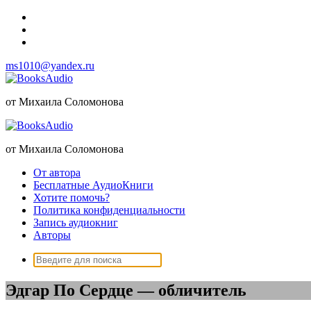
Перейти
к
содержимому
ms1010@yandex.ru
от Михаила Соломонова
от Михаила Соломонова
От автора
Бесплатные АудиоКниги
Хотите помочь?
Политика конфиденциальности
Запись аудиокниг
Авторы
Поиск:
Эдгар По Сердце — обличитель