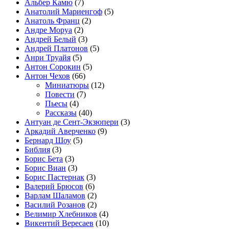
Альбер Камю
(7)
Анатолий Мариенгоф
(5)
Анатоль Франц
(2)
Андре Моруа
(2)
Андрей Белый
(3)
Андрей Платонов
(5)
Анри Труайя
(5)
Антон Сорокин
(5)
Антон Чехов
(66)
Миниатюры
(12)
Повести
(7)
Пьесы
(4)
Рассказы
(40)
Антуан де Сент-Экзюпери
(3)
Аркадий Аверченко
(9)
Бернард Шоу
(5)
Библия
(3)
Борис Бета
(3)
Борис Виан
(3)
Борис Пастернак
(3)
Валерий Брюсов
(6)
Варлам Шаламов
(2)
Василий Розанов
(2)
Велимир Хлебников
(4)
Викентий Вересаев
(10)