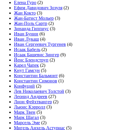
Елена Гуро
(2)
Ефим Давидович Зозуля
(2)
Жан Кокто
(3)
Жан-Батист Мольер
(3)
Жан-Поль Сартр
(2)
Зинаида Гиппиус
(3)
Иван Бунин
(6)
Иван Лукаш
(4)
Иван Сергеевич Тургенев
(4)
Исаак Бабель
(2)
Исаак Башевис Зингер
(9)
Йенс Блендструп
(2)
Карел Чапек
(2)
Кнут Гамсун
(5)
Константин Бальмонт
(6)
Константин Симонов
(1)
Конфуций
(2)
Лев Николаевич Толстой
(3)
Леонид Андреев
(27)
Лион Фейхтвангер
(2)
Льюис Кэрролл
(3)
Марк Твен
(5)
Марк Шагал
(3)
Марсель Эме
(2)
Мигель Анхель Астуриас
(5)