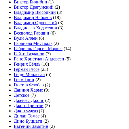
Виктор Билибин
(1)
Виктор Драгунский
(2)
Владимир Высоцкий
(3)
Владимир Набоков
(18)
Владимир Одоевский
(3)
Владислав Ходасевич
(3)
Всеволод Гаршин
(6)
Вуди Аллен
(6)
Габриэла Мистраль
(2)
Габриэль Гарсиа Маркес
(14)
Гайто Газданов
(7)
Ганс Христиан Андерсен
(5)
Генрих Бёлль
(10)
Герман Гессе
(23)
Ги де Мопассан
(6)
Грэм Грин
(2)
Гюстав Флобер
(2)
Даниил Хармс
(9)
Детское
(7)
Джеймс Джойс
(2)
Джон Пристли
(2)
Джон Фаулз
(7)
Дилан Томас
(4)
Дино Буццати
(2)
Евгений Замятин
(2)