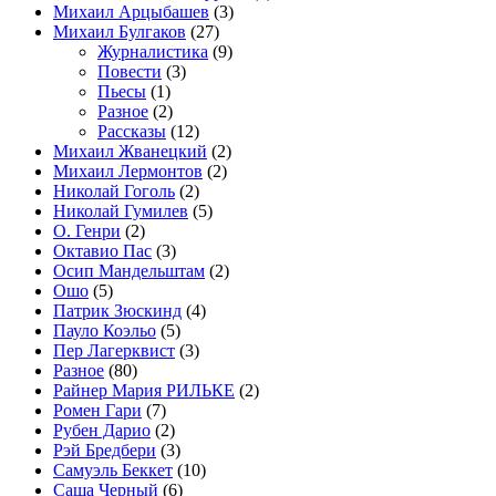
Михаил Арцыбашев
(3)
Михаил Булгаков
(27)
Журналистика
(9)
Повести
(3)
Пьесы
(1)
Разное
(2)
Рассказы
(12)
Михаил Жванецкий
(2)
Михаил Лермонтов
(2)
Николай Гоголь
(2)
Николай Гумилев
(5)
О. Генри
(2)
Октавио Пас
(3)
Осип Мандельштам
(2)
Ошо
(5)
Патрик Зюскинд
(4)
Пауло Коэльо
(5)
Пер Лагерквист
(3)
Разное
(80)
Райнер Мария РИЛЬКЕ
(2)
Ромен Гари
(7)
Рубен Дарио
(2)
Рэй Бредбери
(3)
Самуэль Беккет
(10)
Саша Черный
(6)