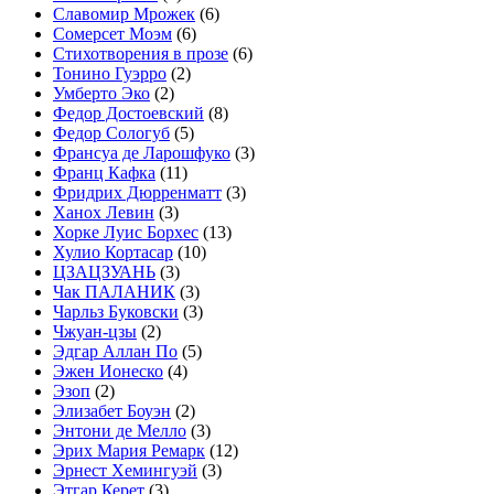
Славомир Мрожек
(6)
Сомерсет Моэм
(6)
Стихотворения в прозе
(6)
Тонино Гуэрро
(2)
Умберто Эко
(2)
Федор Достоевский
(8)
Федор Сологуб
(5)
Франсуа де Ларошфуко
(3)
Франц Кафка
(11)
Фридрих Дюрренматт
(3)
Ханох Левин
(3)
Хорке Луис Борхес
(13)
Хулио Кортасар
(10)
ЦЗАЦЗУАНЬ
(3)
Чак ПАЛАНИК
(3)
Чарльз Буковски
(3)
Чжуан-цзы
(2)
Эдгар Аллан По
(5)
Эжен Ионеско
(4)
Эзоп
(2)
Элизабет Боуэн
(2)
Энтони де Мелло
(3)
Эрих Мария Ремарк
(12)
Эрнест Хемингуэй
(3)
Этгар Керет
(3)