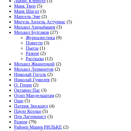
Льюис Кэрролл
(3)
Марк Твен
(5)
Марк Шагал
(3)
Марсель Эме
(2)
Мигель Анхель Астуриас
(5)
Михаил Арцыбашев
(3)
Михаил Булгаков
(27)
Журналистика
(9)
Повести
(3)
Пьесы
(1)
Разное
(2)
Рассказы
(12)
Михаил Жванецкий
(2)
Михаил Лермонтов
(2)
Николай Гоголь
(2)
Николай Гумилев
(5)
О. Генри
(2)
Октавио Пас
(3)
Осип Мандельштам
(2)
Ошо
(5)
Патрик Зюскинд
(4)
Пауло Коэльо
(5)
Пер Лагерквист
(3)
Разное
(79)
Райнер Мария РИЛЬКЕ
(2)