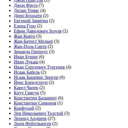
Джон Пристли
(2)
Джон Фаулз
(7)
Дилан Томас
(4)
Дино Буццати
(2)
Евгений Замятин
(2)
Елена Гуро
(2)
Ефим Давидович Зозуля
(2)
Жан Кокто
(3)
Жан-Батист Мольер
(3)
Жан-Поль Сартр
(2)
Зинаида Гиппиус
(3)
Иван Бунин
(6)
Иван Лукаш
(4)
Иван Сергеевич Тургенев
(4)
Исаак Бабель
(2)
Исаак Башевис Зингер
(9)
Йенс Блендструп
(2)
Карел Чапек
(2)
Кнут Гамсун
(5)
Константин Бальмонт
(6)
Константин Симонов
(1)
Конфуций
(2)
Лев Николаевич Толстой
(3)
Леонид Андреев
(27)
Лион Фейхтвангер
(2)