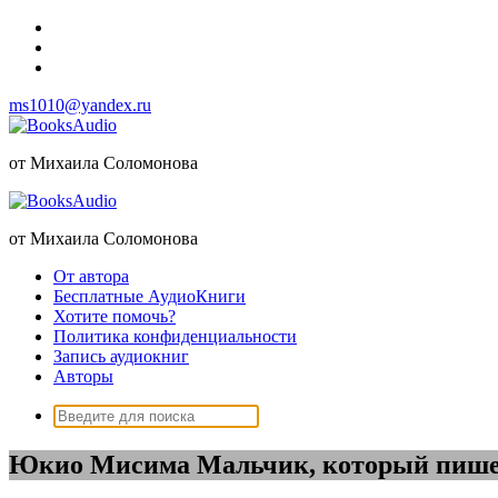
Перейти
к
содержимому
ms1010@yandex.ru
от Михаила Соломонова
от Михаила Соломонова
От автора
Бесплатные АудиоКниги
Хотите помочь?
Политика конфиденциальности
Запись аудиокниг
Авторы
Поиск:
Юкио Мисима Мальчик, который пише