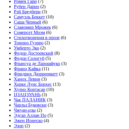
Ромен Гари
(7)
Рубен Дарио
(2)
Рэй Бредбери
(3)
Самуэль Беккет
(10)
Саша Черный
(6)
Славомир Мрожек
(6)
Сомерсет Моэм
(6)
Стихотворения в прозе
(6)
Тонино Гуэрро
(2)
Умберто Эко
(2)
Федор Достоевский
(8)
Федор Сологуб
(5)
Франсуа де Ларошфуко
(3)
Франц Кафка
(11)
Фридрих Дюрренматт
(3)
Ханох Левин
(3)
Хорке Луис Борхес
(13)
Хулио Кортасар
(10)
ЦЗАЦЗУАНЬ
(3)
Чак ПАЛАНИК
(3)
Чарльз Буковски
(3)
Чжуан-цзы
(2)
Эдгар Аллан По
(5)
Эжен Ионеско
(4)
Эзоп
(2)