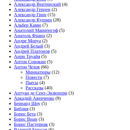
Александр Вертинский
(4)
Александр Герцен
(2)
Александр Грин
(15)
Александр Куприн
(28)
Альбер Камю
(7)
Анатолий Мариенгоф
(5)
Анатоль Франц
(2)
Андре Моруа
(2)
Андрей Белый
(3)
Андрей Платонов
(5)
Анри Труайя
(5)
Антон Сорокин
(5)
Антон Чехов
(66)
Миниатюры
(12)
Повести
(7)
Пьесы
(4)
Рассказы
(40)
Антуан де Сент-Экзюпери
(3)
Аркадий Аверченко
(9)
Бернард Шоу
(5)
Библия
(3)
Борис Бета
(3)
Борис Виан
(3)
Борис Пастернак
(3)
Валерий Брюсов
(6)