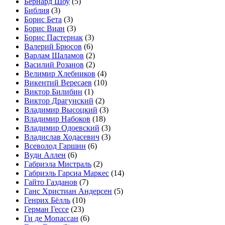
Бернард Шоу
(5)
Библия
(3)
Борис Бета
(3)
Борис Виан
(3)
Борис Пастернак
(3)
Валерий Брюсов
(6)
Варлам Шаламов
(2)
Василий Розанов
(2)
Велимир Хлебников
(4)
Викентий Вересаев
(10)
Виктор Билибин
(1)
Виктор Драгунский
(2)
Владимир Высоцкий
(3)
Владимир Набоков
(18)
Владимир Одоевский
(3)
Владислав Ходасевич
(3)
Всеволод Гаршин
(6)
Вуди Аллен
(6)
Габриэла Мистраль
(2)
Габриэль Гарсиа Маркес
(14)
Гайто Газданов
(7)
Ганс Христиан Андерсен
(5)
Генрих Бёлль
(10)
Герман Гессе
(23)
Ги де Мопассан
(6)