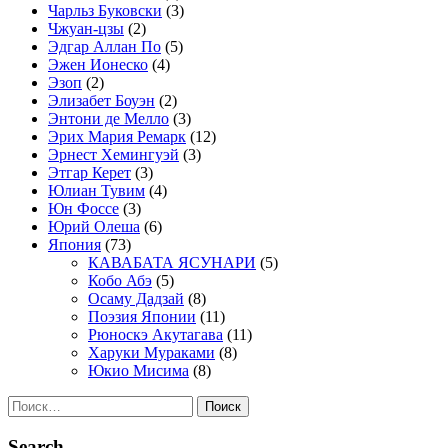
Чарльз Буковски
(3)
Чжуан-цзы
(2)
Эдгар Аллан По
(5)
Эжен Ионеско
(4)
Эзоп
(2)
Элизабет Боуэн
(2)
Энтони де Мелло
(3)
Эрих Мария Ремарк
(12)
Эрнест Хемингуэй
(3)
Этгар Керет
(3)
Юлиан Тувим
(4)
Юн Фоссе
(3)
Юрий Олеша
(6)
Япония
(73)
КАВАБАТА ЯСУНАРИ
(5)
Кобо Абэ
(5)
Осаму Дадзай
(8)
Поэзия Японии
(11)
Рюноскэ Акутагава
(11)
Харуки Мураками
(8)
Юкио Мисима
(8)
Найти:
Search