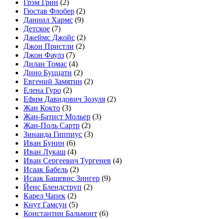
Грэм Грин
(2)
Гюстав Флобер
(2)
Даниил Хармс
(9)
Детское
(7)
Джеймс Джойс
(2)
Джон Пристли
(2)
Джон Фаулз
(7)
Дилан Томас
(4)
Дино Буццати
(2)
Евгений Замятин
(2)
Елена Гуро
(2)
Ефим Давидович Зозуля
(2)
Жан Кокто
(3)
Жан-Батист Мольер
(3)
Жан-Поль Сартр
(2)
Зинаида Гиппиус
(3)
Иван Бунин
(6)
Иван Лукаш
(4)
Иван Сергеевич Тургенев
(4)
Исаак Бабель
(2)
Исаак Башевис Зингер
(9)
Йенс Блендструп
(2)
Карел Чапек
(2)
Кнут Гамсун
(5)
Константин Бальмонт
(6)