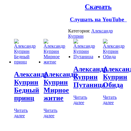
Скачать
Слушать на YouTube
Категория:
Александр
Куприн
Александр
Алексан
Александр
Александр
Куприн
Куприн
Куприн
Куприн
Путаница
Обида
Бедный
Мирное
принц
житие
Читать
Читать
далее
далее
Читать
Читать
далее
далее