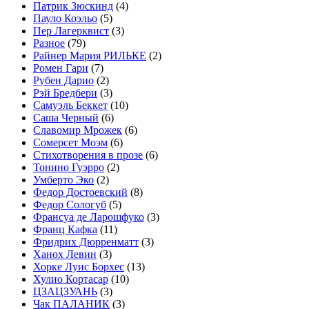
Патрик Зюскинд
(4)
Пауло Коэльо
(5)
Пер Лагерквист
(3)
Разное
(79)
Райнер Мария РИЛЬКЕ
(2)
Ромен Гари
(7)
Рубен Дарио
(2)
Рэй Бредбери
(3)
Самуэль Беккет
(10)
Саша Черный
(6)
Славомир Мрожек
(6)
Сомерсет Моэм
(6)
Стихотворения в прозе
(6)
Тонино Гуэрро
(2)
Умберто Эко
(2)
Федор Достоевский
(8)
Федор Сологуб
(5)
Франсуа де Ларошфуко
(3)
Франц Кафка
(11)
Фридрих Дюрренматт
(3)
Ханох Левин
(3)
Хорке Луис Борхес
(13)
Хулио Кортасар
(10)
ЦЗАЦЗУАНЬ
(3)
Чак ПАЛАНИК
(3)