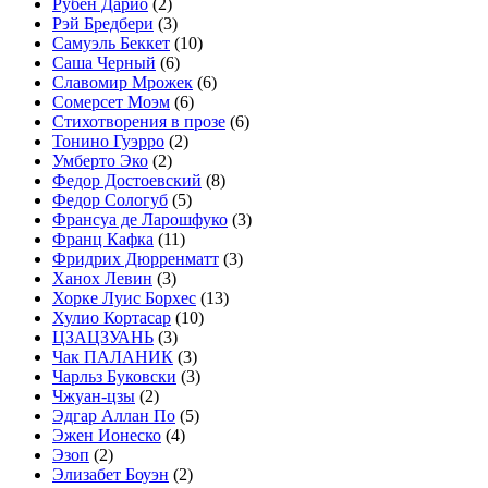
Рубен Дарио
(2)
Рэй Бредбери
(3)
Самуэль Беккет
(10)
Саша Черный
(6)
Славомир Мрожек
(6)
Сомерсет Моэм
(6)
Стихотворения в прозе
(6)
Тонино Гуэрро
(2)
Умберто Эко
(2)
Федор Достоевский
(8)
Федор Сологуб
(5)
Франсуа де Ларошфуко
(3)
Франц Кафка
(11)
Фридрих Дюрренматт
(3)
Ханох Левин
(3)
Хорке Луис Борхес
(13)
Хулио Кортасар
(10)
ЦЗАЦЗУАНЬ
(3)
Чак ПАЛАНИК
(3)
Чарльз Буковски
(3)
Чжуан-цзы
(2)
Эдгар Аллан По
(5)
Эжен Ионеско
(4)
Эзоп
(2)
Элизабет Боуэн
(2)