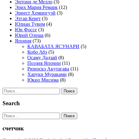
Энтони де Мелло
(3)
Эрих Мария Ремарк
(12)
Эрнест Хемингуэй
(3)
Этгар Керет
(3)
Юлиан Тувим
(4)
Юн Фоссе
(3)
Юрий Олеша
(6)
Япония
(73)
КАВАБАТА ЯСУНАРИ
(5)
Кобо Абэ
(5)
Осаму Дадзай
(8)
Поэзия Японии
(11)
Рюноскэ Акутагава
(11)
Харуки Мураками
(8)
Юкио Мисима
(8)
Найти:
Search
Найти:
счетчик