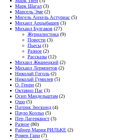
Марк Твен
(5)
Марк Шагал
(3)
Марсель Эме
(2)
Мигель Анхель Астуриас
(5)
Михаил Арцыбашев
(3)
Михаил Булгаков
(27)
Журналистика
(9)
Повести
(3)
Пьесы
(1)
Разное
(2)
Рассказы
(12)
Михаил Жванецкий
(2)
Михаил Лермонтов
(2)
Николай Гоголь
(2)
Николай Гумилев
(5)
О. Генри
(2)
Октавио Пас
(3)
Осип Мандельштам
(2)
Ошо
(5)
Патрик Зюскинд
(4)
Пауло Коэльо
(5)
Пер Лагерквист
(3)
Разное
(80)
Райнер Мария РИЛЬКЕ
(2)
Ромен Гари
(7)