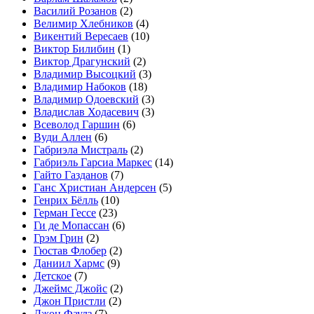
Василий Розанов
(2)
Велимир Хлебников
(4)
Викентий Вересаев
(10)
Виктор Билибин
(1)
Виктор Драгунский
(2)
Владимир Высоцкий
(3)
Владимир Набоков
(18)
Владимир Одоевский
(3)
Владислав Ходасевич
(3)
Всеволод Гаршин
(6)
Вуди Аллен
(6)
Габриэла Мистраль
(2)
Габриэль Гарсиа Маркес
(14)
Гайто Газданов
(7)
Ганс Христиан Андерсен
(5)
Генрих Бёлль
(10)
Герман Гессе
(23)
Ги де Мопассан
(6)
Грэм Грин
(2)
Гюстав Флобер
(2)
Даниил Хармс
(9)
Детское
(7)
Джеймс Джойс
(2)
Джон Пристли
(2)
Джон Фаулз
(7)