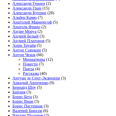
Александр Герцен
(2)
Александр Грин
(15)
Александр Куприн
(28)
Альбер Камю
(7)
Анатолий Мариенгоф
(5)
Анатоль Франц
(2)
Андре Моруа
(2)
Андрей Белый
(3)
Андрей Платонов
(5)
Анри Труайя
(5)
Антон Сорокин
(5)
Антон Чехов
(66)
Миниатюры
(12)
Повести
(7)
Пьесы
(4)
Рассказы
(40)
Антуан де Сент-Экзюпери
(3)
Аркадий Аверченко
(9)
Бернард Шоу
(5)
Библия
(3)
Борис Бета
(3)
Борис Виан
(3)
Борис Пастернак
(3)
Валерий Брюсов
(6)
Варлам Шаламов
(2)