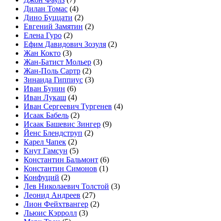
Дилан Томас
(4)
Дино Буццати
(2)
Евгений Замятин
(2)
Елена Гуро
(2)
Ефим Давидович Зозуля
(2)
Жан Кокто
(3)
Жан-Батист Мольер
(3)
Жан-Поль Сартр
(2)
Зинаида Гиппиус
(3)
Иван Бунин
(6)
Иван Лукаш
(4)
Иван Сергеевич Тургенев
(4)
Исаак Бабель
(2)
Исаак Башевис Зингер
(9)
Йенс Блендструп
(2)
Карел Чапек
(2)
Кнут Гамсун
(5)
Константин Бальмонт
(6)
Константин Симонов
(1)
Конфуций
(2)
Лев Николаевич Толстой
(3)
Леонид Андреев
(27)
Лион Фейхтвангер
(2)
Льюис Кэрролл
(3)