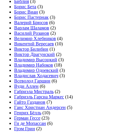
Библия
(3)
Борис Бета
(3)
Борис Виан
(3)
Борис Пастернак
(3)
Валерий Брюсов
(6)
Варлам Шаламов
(2)
Василий Розанов
(2)
Велимир Хлебников
(4)
Викентий Вересаев
(10)
Виктор Билибин
(1)
Виктор Драгунский
(2)
Владимир Высоцкий
(3)
Владимир Набоков
(18)
Владимир Одоевский
(3)
Владислав Ходасевич
(3)
Всеволод Гаршин
(6)
Вуди Аллен
(6)
Габриэла Мистраль
(2)
Габриэль Гарсиа Маркес
(14)
Гайто Газданов
(7)
Ганс Христиан Андерсен
(5)
Генрих Бёлль
(10)
Герман Гессе
(23)
Ги де Мопассан
(6)
Грэм Грин
(2)