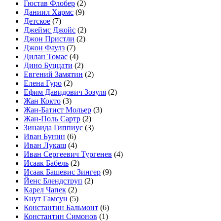
Гюстав Флобер
(2)
Даниил Хармс
(9)
Детское
(7)
Джеймс Джойс
(2)
Джон Пристли
(2)
Джон Фаулз
(7)
Дилан Томас
(4)
Дино Буццати
(2)
Евгений Замятин
(2)
Елена Гуро
(2)
Ефим Давидович Зозуля
(2)
Жан Кокто
(3)
Жан-Батист Мольер
(3)
Жан-Поль Сартр
(2)
Зинаида Гиппиус
(3)
Иван Бунин
(6)
Иван Лукаш
(4)
Иван Сергеевич Тургенев
(4)
Исаак Бабель
(2)
Исаак Башевис Зингер
(9)
Йенс Блендструп
(2)
Карел Чапек
(2)
Кнут Гамсун
(5)
Константин Бальмонт
(6)
Константин Симонов
(1)