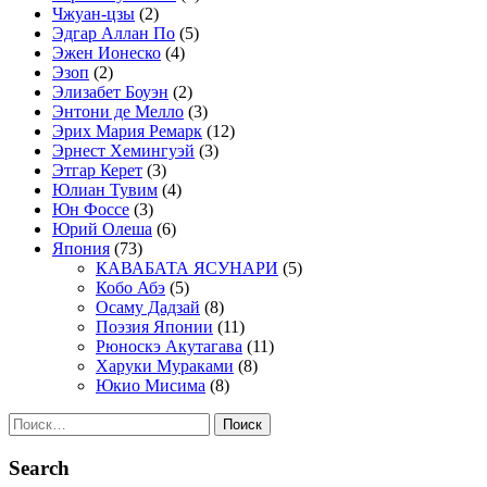
Чжуан-цзы
(2)
Эдгар Аллан По
(5)
Эжен Ионеско
(4)
Эзоп
(2)
Элизабет Боуэн
(2)
Энтони де Мелло
(3)
Эрих Мария Ремарк
(12)
Эрнест Хемингуэй
(3)
Этгар Керет
(3)
Юлиан Тувим
(4)
Юн Фоссе
(3)
Юрий Олеша
(6)
Япония
(73)
КАВАБАТА ЯСУНАРИ
(5)
Кобо Абэ
(5)
Осаму Дадзай
(8)
Поэзия Японии
(11)
Рюноскэ Акутагава
(11)
Харуки Мураками
(8)
Юкио Мисима
(8)
Найти:
Search