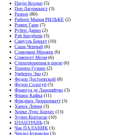
Пауло Коэльо
(5)
Пер Лагерквист
(3)
Разное
(80)
Райнер Мария РИЛЬКЕ
(2)
Ромен Гари
(7)
Рубен Дарио
(2)
Рэй Бредбери
(3)
Самуэль Беккет
(10)
Саша Черный
(6)
Славомир Мрожек
(6)
Сомерсет Моэм
(6)
Стихотворения в прозе
(6)
Тонино Гуэрро
(2)
Умберто Эко
(2)
Федор Достоевский
(8)
Федор Сологуб
(5)
Франсуа де Ларошфуко
(3)
Франц Кафка
(11)
Фридрих Дюрренматт
(3)
Ханох Левин
(3)
Хорке Луис Борхес
(13)
Хулио Кортасар
(10)
ЦЗАЦЗУАНЬ
(3)
Чак ПАЛАНИК
(3)
Чарльз Буковски
(3)