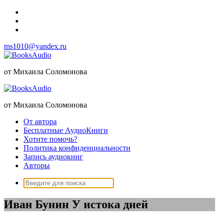
Перейти
к
содержимому
ms1010@yandex.ru
от Михаила Соломонова
от Михаила Соломонова
От автора
Бесплатные АудиоКниги
Хотите помочь?
Политика конфиденциальности
Запись аудиокниг
Авторы
Поиск:
Иван Бунин У истока дней