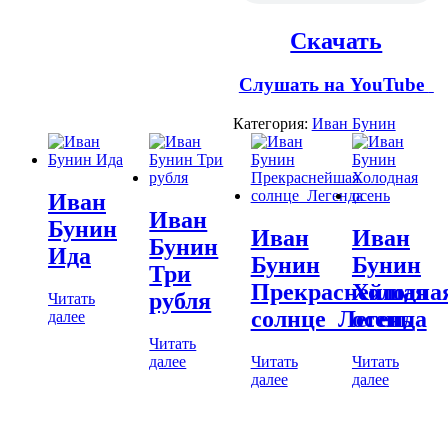
Скачать
Слушать на YouTube
Категория:
Иван Бунин
Иван
Иван
Бунин
Иван
Иван
Бунин
Ида
Бунин
Бунин
Три
Прекраснейшая
Холодна
рубля
Читать
солнце_Легенда
осень
далее
Читать
далее
Читать
Читать
далее
далее