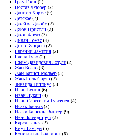
Грэм Грин
(2)
Гюстав Флобер
(2)
Даниил Хармс
(9)
Детское
(7)
Джеймс Джойс
(2)
Джон Пристли
(2)
Джон Фаулз
(7)
Дилан Томас
(4)
Дино Буццати
(2)
Евгений Замятин
(2)
Елена Гуро
(2)
Ефим Давидович Зозуля
(2)
Жан Кокто
(3)
Жан-Батист Мольер
(3)
Жан-Поль Сартр
(2)
Зинаида Гиппиус
(3)
Иван Бунин
(6)
Иван Лукаш
(4)
Иван Сергеевич Тургенев
(4)
Исаак Бабель
(2)
Исаак Башевис Зингер
(9)
Йенс Блендструп
(2)
Карел Чапек
(2)
Кнут Гамсун
(5)
Константин Бальмонт
(6)