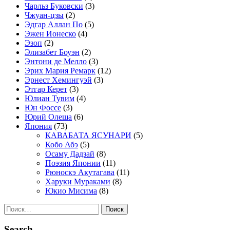
Чарльз Буковски
(3)
Чжуан-цзы
(2)
Эдгар Аллан По
(5)
Эжен Ионеско
(4)
Эзоп
(2)
Элизабет Боуэн
(2)
Энтони де Мелло
(3)
Эрих Мария Ремарк
(12)
Эрнест Хемингуэй
(3)
Этгар Керет
(3)
Юлиан Тувим
(4)
Юн Фоссе
(3)
Юрий Олеша
(6)
Япония
(73)
КАВАБАТА ЯСУНАРИ
(5)
Кобо Абэ
(5)
Осаму Дадзай
(8)
Поэзия Японии
(11)
Рюноскэ Акутагава
(11)
Харуки Мураками
(8)
Юкио Мисима
(8)
Найти:
Search