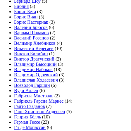
Бернард Шоу
(5)
Библия
(3)
Борис Бета
(3)
Борис Виан
(3)
Борис Пастернак
(3)
Валерий Брюсов
(6)
Варлам Шаламов
(2)
Василий Розанов
(2)
Велимир Хлебников
(4)
Викентий Вересаев
(10)
Виктор Билибин
(1)
Виктор Драгунский
(2)
Владимир Высоцкий
(3)
Владимир Набоков
(18)
Владимир Одоевский
(3)
Владислав Ходасевич
(3)
Всеволод Гаршин
(6)
Вуди Аллен
(6)
Габриэла Мистраль
(2)
Габриэль Гарсиа Маркес
(14)
Гайто Газданов
(7)
Ганс Христиан Андерсен
(5)
Генрих Бёлль
(10)
Герман Гессе
(23)
Ги де Мопассан
(6)