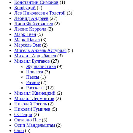
Константин Симонов
(1)
Конфуций
(2)
Лев Николаевич Толстой
(3)
Леонид Андреев
(27)
Лион Фейхтвангер
(2)
Льюис Кэрролл
(3)
Марк Твен
(5)
Марк Шагал
(3)
Марсель Эме
(2)
Мигель Анхель Астуриас
(5)
Михаил Арцыбашев
(3)
Михаил Булгаков
(27)
Журналистика
(9)
Повести
(3)
Пьесы
(1)
Разное
(2)
Рассказы
(12)
Михаил Жванецкий
(2)
Михаил Лермонтов
(2)
Николай Гоголь
(2)
Николай Гумилев
(5)
О. Генри
(2)
Октавио Пас
(3)
Осип Мандельштам
(2)
Ошо
(5)