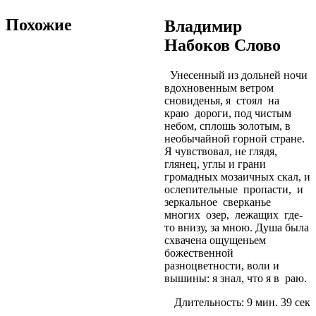
Похожие
Владимир
Набоков Слово
Унесенный из дольней ночи
вдохновенным ветром
сновиденья, я стоял на
краю дороги, под чистым
небом, сплошь золотым, в
необычайной горной стране.
Я чувствовал, не глядя,
глянец, углы и грани
громадных мозаичных скал, и
ослепительные пропасти, и
зеркальное сверканье
многих озер, лежащих где-
то внизу, за мною. Душа была
схвачена ощущеньем
божественной
разноцветности, воли и
вышины: я знал, что я в раю.
Длительность: 9 мин. 39 сек