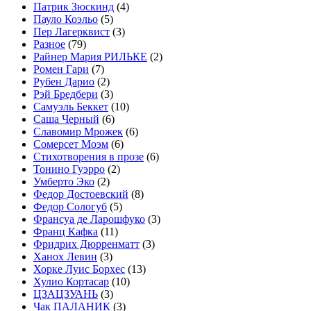
Патрик Зюскинд
(4)
Пауло Коэльо
(5)
Пер Лагерквист
(3)
Разное
(79)
Райнер Мария РИЛЬКЕ
(2)
Ромен Гари
(7)
Рубен Дарио
(2)
Рэй Бредбери
(3)
Самуэль Беккет
(10)
Саша Черный
(6)
Славомир Мрожек
(6)
Сомерсет Моэм
(6)
Стихотворения в прозе
(6)
Тонино Гуэрро
(2)
Умберто Эко
(2)
Федор Достоевский
(8)
Федор Сологуб
(5)
Франсуа де Ларошфуко
(3)
Франц Кафка
(11)
Фридрих Дюрренматт
(3)
Ханох Левин
(3)
Хорке Луис Борхес
(13)
Хулио Кортасар
(10)
ЦЗАЦЗУАНЬ
(3)
Чак ПАЛАНИК
(3)