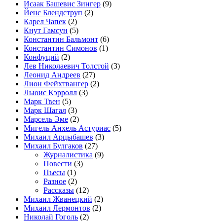
Исаак Башевис Зингер
(9)
Йенс Блендструп
(2)
Карел Чапек
(2)
Кнут Гамсун
(5)
Константин Бальмонт
(6)
Константин Симонов
(1)
Конфуций
(2)
Лев Николаевич Толстой
(3)
Леонид Андреев
(27)
Лион Фейхтвангер
(2)
Льюис Кэрролл
(3)
Марк Твен
(5)
Марк Шагал
(3)
Марсель Эме
(2)
Мигель Анхель Астуриас
(5)
Михаил Арцыбашев
(3)
Михаил Булгаков
(27)
Журналистика
(9)
Повести
(3)
Пьесы
(1)
Разное
(2)
Рассказы
(12)
Михаил Жванецкий
(2)
Михаил Лермонтов
(2)
Николай Гоголь
(2)