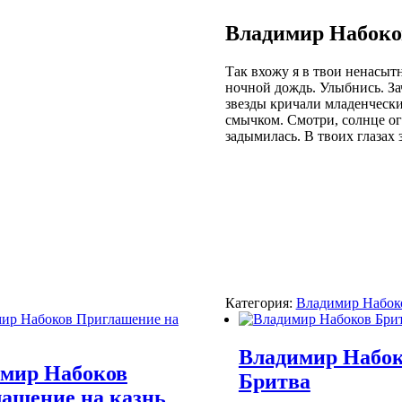
Владимир Набоко
Так вхожу я в твои ненасытн
ночной дождь. Улыбнись. За
звезды кричали младенчески
смычком. Смотри, солнце о
задымилась. В твоих глазах
Категория:
Владимир Набок
Владимир Набо
мир Набоков
Бритва
ашение на казнь