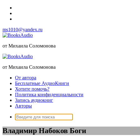
Перейти
к
содержимому
ms1010@yandex.ru
от Михаила Соломонова
от Михаила Соломонова
От автора
Бесплатные АудиоКниги
Хотите помочь?
Политика конфиденциальности
Запись аудиокниг
Авторы
Поиск:
Владимир Набоков Боги