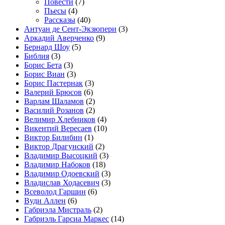
Повести
(7)
Пьесы
(4)
Рассказы
(40)
Антуан де Сент-Экзюпери
(3)
Аркадий Аверченко
(9)
Бернард Шоу
(5)
Библия
(3)
Борис Бета
(3)
Борис Виан
(3)
Борис Пастернак
(3)
Валерий Брюсов
(6)
Варлам Шаламов
(2)
Василий Розанов
(2)
Велимир Хлебников
(4)
Викентий Вересаев
(10)
Виктор Билибин
(1)
Виктор Драгунский
(2)
Владимир Высоцкий
(3)
Владимир Набоков
(18)
Владимир Одоевский
(3)
Владислав Ходасевич
(3)
Всеволод Гаршин
(6)
Вуди Аллен
(6)
Габриэла Мистраль
(2)
Габриэль Гарсиа Маркес
(14)