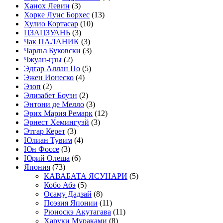
Ханох Левин
(3)
Хорке Луис Борхес
(13)
Хулио Кортасар
(10)
ЦЗАЦЗУАНЬ
(3)
Чак ПАЛАНИК
(3)
Чарльз Буковски
(3)
Чжуан-цзы
(2)
Эдгар Аллан По
(5)
Эжен Ионеско
(4)
Эзоп
(2)
Элизабет Боуэн
(2)
Энтони де Мелло
(3)
Эрих Мария Ремарк
(12)
Эрнест Хемингуэй
(3)
Этгар Керет
(3)
Юлиан Тувим
(4)
Юн Фоссе
(3)
Юрий Олеша
(6)
Япония
(73)
КАВАБАТА ЯСУНАРИ
(5)
Кобо Абэ
(5)
Осаму Дадзай
(8)
Поэзия Японии
(11)
Рюноскэ Акутагава
(11)
Харуки Мураками
(8)