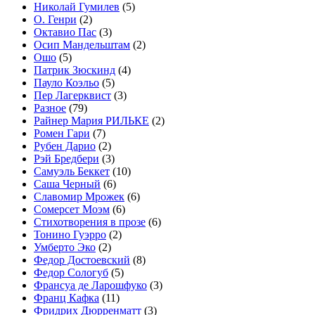
Николай Гумилев
(5)
О. Генри
(2)
Октавио Пас
(3)
Осип Мандельштам
(2)
Ошо
(5)
Патрик Зюскинд
(4)
Пауло Коэльо
(5)
Пер Лагерквист
(3)
Разное
(79)
Райнер Мария РИЛЬКЕ
(2)
Ромен Гари
(7)
Рубен Дарио
(2)
Рэй Бредбери
(3)
Самуэль Беккет
(10)
Саша Черный
(6)
Славомир Мрожек
(6)
Сомерсет Моэм
(6)
Стихотворения в прозе
(6)
Тонино Гуэрро
(2)
Умберто Эко
(2)
Федор Достоевский
(8)
Федор Сологуб
(5)
Франсуа де Ларошфуко
(3)
Франц Кафка
(11)
Фридрих Дюрренматт
(3)