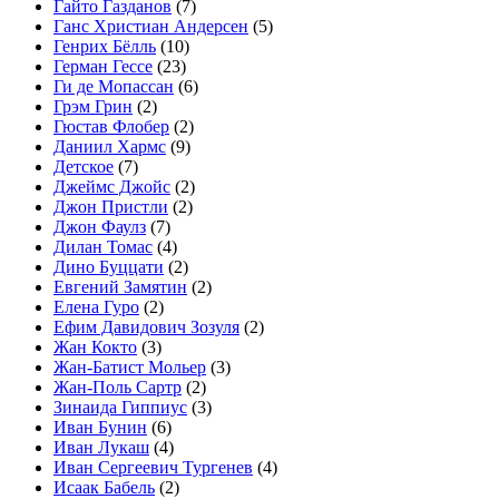
Гайто Газданов
(7)
Ганс Христиан Андерсен
(5)
Генрих Бёлль
(10)
Герман Гессе
(23)
Ги де Мопассан
(6)
Грэм Грин
(2)
Гюстав Флобер
(2)
Даниил Хармс
(9)
Детское
(7)
Джеймс Джойс
(2)
Джон Пристли
(2)
Джон Фаулз
(7)
Дилан Томас
(4)
Дино Буццати
(2)
Евгений Замятин
(2)
Елена Гуро
(2)
Ефим Давидович Зозуля
(2)
Жан Кокто
(3)
Жан-Батист Мольер
(3)
Жан-Поль Сартр
(2)
Зинаида Гиппиус
(3)
Иван Бунин
(6)
Иван Лукаш
(4)
Иван Сергеевич Тургенев
(4)
Исаак Бабель
(2)