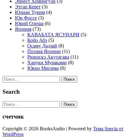
Эрнест Хемингуэй
(3)
Этгар Керет
(3)
Юлиан Тувим
(4)
Юн Фоссе
(3)
Юрий Олеша
(6)
Япония
(73)
КАВАБАТА ЯСУНАРИ
(5)
Кобо Абэ
(5)
Осаму Дадзай
(8)
Поэзия Японии
(11)
Рюноскэ Акутагава
(11)
Харуки Мураками
(8)
Юкио Мисима
(8)
Найти:
Search
Найти:
счетчик
Copyright © 2026 BooksAudio | Powered by
Тема Specia от
WordPress