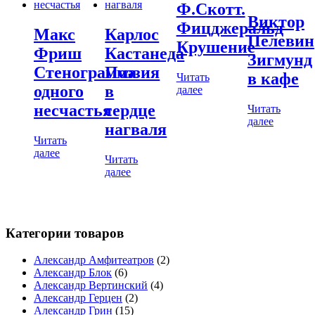
Ф.Скотт.
Виктор
Фицджеральд
Макс
Карлос
Пелевин
Крушение
Фриш
Кастанеда
Зигмунд
Стенограмма
Поэзия
в кафе
Читать
одного
в
далее
несчастья
сердце
Читать
далее
нагваля
Читать
далее
Читать
далее
Категории товаров
Александр Амфитеатров
(2)
Александр Блок
(6)
Александр Вертинский
(4)
Александр Герцен
(2)
Александр Грин
(15)