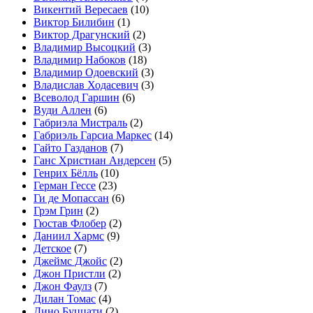
Викентий Вересаев
(10)
Виктор Билибин
(1)
Виктор Драгунский
(2)
Владимир Высоцкий
(3)
Владимир Набоков
(18)
Владимир Одоевский
(3)
Владислав Ходасевич
(3)
Всеволод Гаршин
(6)
Вуди Аллен
(6)
Габриэла Мистраль
(2)
Габриэль Гарсиа Маркес
(14)
Гайто Газданов
(7)
Ганс Христиан Андерсен
(5)
Генрих Бёлль
(10)
Герман Гессе
(23)
Ги де Мопассан
(6)
Грэм Грин
(2)
Гюстав Флобер
(2)
Даниил Хармс
(9)
Детское
(7)
Джеймс Джойс
(2)
Джон Пристли
(2)
Джон Фаулз
(7)
Дилан Томас
(4)
Дино Буццати
(2)