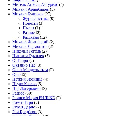
Мигель Анхель Астуриас
(5)
Михаил Арцыбашев
(3)
Михаил Булгаков
(27)
Журналистика
(9)
Повести
(3)
Пьесы
(1)
Разное
(2)
Рассказы
(12)
Михаил Жванецкий
(2)
Михаил Лермонтов
(2)
Николай Гоголь
(2)
Николай Гумилев
(5)
О. Генри
(2)
Октавио Пас
(3)
Осип Мандельштам
(2)
Ошо
(5)
Патрик Зюскинд
(4)
Пауло Коэльо
(5)
Пер Лагерквист
(3)
Разное
(80)
Райнер Мария РИЛЬКЕ
(2)
Ромен Гари
(7)
Рубен Дарио
(2)
Рэй Бредбери
(3)