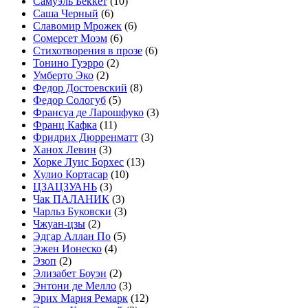
Самуэль Беккет
(10)
Саша Черный
(6)
Славомир Мрожек
(6)
Сомерсет Моэм
(6)
Стихотворения в прозе
(6)
Тонино Гуэрро
(2)
Умберто Эко
(2)
Федор Достоевский
(8)
Федор Сологуб
(5)
Франсуа де Ларошфуко
(3)
Франц Кафка
(11)
Фридрих Дюрренматт
(3)
Ханох Левин
(3)
Хорке Луис Борхес
(13)
Хулио Кортасар
(10)
ЦЗАЦЗУАНЬ
(3)
Чак ПАЛАНИК
(3)
Чарльз Буковски
(3)
Чжуан-цзы
(2)
Эдгар Аллан По
(5)
Эжен Ионеско
(4)
Эзоп
(2)
Элизабет Боуэн
(2)
Энтони де Мелло
(3)
Эрих Мария Ремарк
(12)