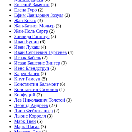
Евгений Замятин
(2)
Елена Гуро
(2)
Ефим Давидович Зозуля
(2)
Жан Кокто
(3)
Жан-Батист Мольер
(3)
Жан-Поль Сартр
(2)
Зинаида Гиппиус
(3)
Иван Бунин
(6)
Иван Лукаш
(4)
Иван Сергеевич Тургенев
(4)
Исаак Бабель
(2)
Исаак Башевис Зингер
(9)
Йенс Блендструп
(2)
Карел Чапек
(2)
Кнут Гамсун
(5)
Константин Бальмонт
(6)
Константин Симонов
(1)
Конфуций
(2)
Лев Николаевич Толстой
(3)
Леонид Андреев
(27)
Лион Фейхтвангер
(2)
Льюис Кэрролл
(3)
Марк Твен
(5)
Марк Шагал
(3)
Марсель Эме
(2)