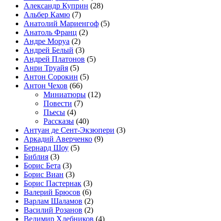
Александр Куприн
(28)
Альбер Камю
(7)
Анатолий Мариенгоф
(5)
Анатоль Франц
(2)
Андре Моруа
(2)
Андрей Белый
(3)
Андрей Платонов
(5)
Анри Труайя
(5)
Антон Сорокин
(5)
Антон Чехов
(66)
Миниатюры
(12)
Повести
(7)
Пьесы
(4)
Рассказы
(40)
Антуан де Сент-Экзюпери
(3)
Аркадий Аверченко
(9)
Бернард Шоу
(5)
Библия
(3)
Борис Бета
(3)
Борис Виан
(3)
Борис Пастернак
(3)
Валерий Брюсов
(6)
Варлам Шаламов
(2)
Василий Розанов
(2)
Велимир Хлебников
(4)