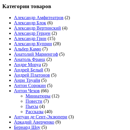
Категории товаров
Александр Амфитеатров
(2)
Александр Блок
(6)
Александр Вертинский
(4)
Александр Герцен
(2)
Александр Грин
(15)
Александр Куприн
(28)
Альбер Камю
(7)
Анатолий Мариенгоф
(5)
Анатоль Франц
(2)
Андре Моруа
(2)
Андрей Белый
(3)
Андрей Платонов
(5)
Анри Труайя
(5)
Антон Сорокин
(5)
Антон Чехов
(66)
Миниатюры
(12)
Повести
(7)
Пьесы
(4)
Рассказы
(40)
Антуан де Сент-Экзюпери
(3)
Аркадий Аверченко
(9)
Бернард Шоу
(5)