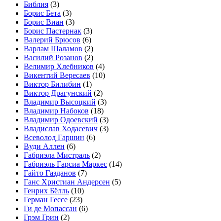
Библия
(3)
Борис Бета
(3)
Борис Виан
(3)
Борис Пастернак
(3)
Валерий Брюсов
(6)
Варлам Шаламов
(2)
Василий Розанов
(2)
Велимир Хлебников
(4)
Викентий Вересаев
(10)
Виктор Билибин
(1)
Виктор Драгунский
(2)
Владимир Высоцкий
(3)
Владимир Набоков
(18)
Владимир Одоевский
(3)
Владислав Ходасевич
(3)
Всеволод Гаршин
(6)
Вуди Аллен
(6)
Габриэла Мистраль
(2)
Габриэль Гарсиа Маркес
(14)
Гайто Газданов
(7)
Ганс Христиан Андерсен
(5)
Генрих Бёлль
(10)
Герман Гессе
(23)
Ги де Мопассан
(6)
Грэм Грин
(2)