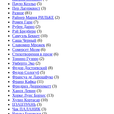
Пауло Коэльо
(5)
Пер Лагерквист
(3)
Разное
(81)
Райнер Мария РИЛЬКЕ
(2)
Ромен Гари
(7)
Рубен Дарио
(2)
Рэй Бредбери
(3)
Самуэль Беккет
(10)
Саша Черный
(6)
Славомир Мрожек
(6)
Сомерсет Моэм
(6)
Стихотворения в прозе
(6)
Тонино Гуэрро
(2)
Умберто Эко
(2)
Федор Достоевский
(8)
Федор Сологуб
(5)
Франсуа де Ларошфуко
(3)
Франц Кафка
(11)
Фридрих Дюрренматт
(3)
Ханох Левин
(3)
Хорке Луис Борхес
(13)
Хулио Кортасар
(10)
ЦЗАЦЗУАНЬ
(3)
Чак ПАЛАНИК
(3)
Чарльз Буковски
(3)