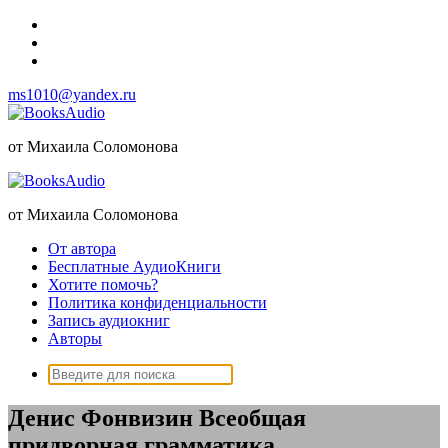
Перейти
к
содержимому
ms1010@yandex.ru
от Михаила Соломонова
от Михаила Соломонова
От автора
Бесплатные АудиоКниги
Хотите помочь?
Политика конфиденциальности
Запись аудиокниг
Авторы
Поиск:
Денис Фонвизин Всеобщая
придворная грамматика _