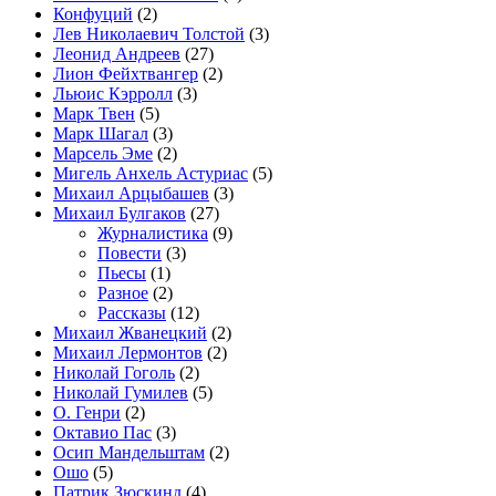
Конфуций
(2)
Лев Николаевич Толстой
(3)
Леонид Андреев
(27)
Лион Фейхтвангер
(2)
Льюис Кэрролл
(3)
Марк Твен
(5)
Марк Шагал
(3)
Марсель Эме
(2)
Мигель Анхель Астуриас
(5)
Михаил Арцыбашев
(3)
Михаил Булгаков
(27)
Журналистика
(9)
Повести
(3)
Пьесы
(1)
Разное
(2)
Рассказы
(12)
Михаил Жванецкий
(2)
Михаил Лермонтов
(2)
Николай Гоголь
(2)
Николай Гумилев
(5)
О. Генри
(2)
Октавио Пас
(3)
Осип Мандельштам
(2)
Ошо
(5)
Патрик Зюскинд
(4)