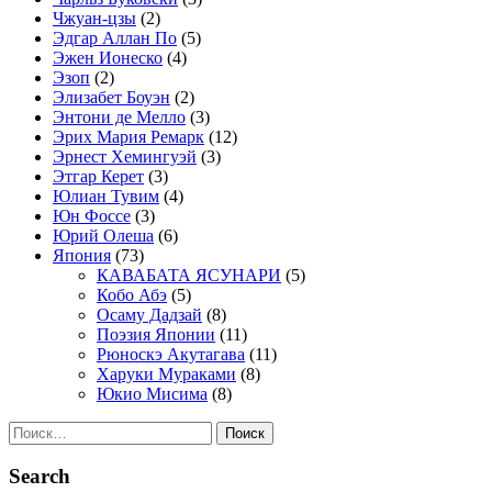
Чжуан-цзы
(2)
Эдгар Аллан По
(5)
Эжен Ионеско
(4)
Эзоп
(2)
Элизабет Боуэн
(2)
Энтони де Мелло
(3)
Эрих Мария Ремарк
(12)
Эрнест Хемингуэй
(3)
Этгар Керет
(3)
Юлиан Тувим
(4)
Юн Фоссе
(3)
Юрий Олеша
(6)
Япония
(73)
КАВАБАТА ЯСУНАРИ
(5)
Кобо Абэ
(5)
Осаму Дадзай
(8)
Поэзия Японии
(11)
Рюноскэ Акутагава
(11)
Харуки Мураками
(8)
Юкио Мисима
(8)
Найти:
Search