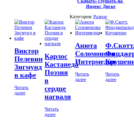
Скачать\ слушать на
Яндекс Диске
Категория:
Разное
Анюта
Ф.Скотт
Виктор
Соломонова
Фицдже
Карлос
Пелевин
Интермедия
Крушен
Кастанеда
Зигмунд
Поэзия
в кафе
Читать
Читать
в
далее
далее
сердце
Читать
далее
нагваля
Читать
далее