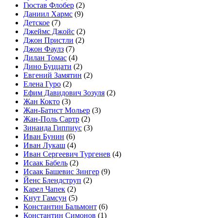
Гюстав Флобер
(2)
Даниил Хармс
(9)
Детское
(7)
Джеймс Джойс
(2)
Джон Пристли
(2)
Джон Фаулз
(7)
Дилан Томас
(4)
Дино Буццати
(2)
Евгений Замятин
(2)
Елена Гуро
(2)
Ефим Давидович Зозуля
(2)
Жан Кокто
(3)
Жан-Батист Мольер
(3)
Жан-Поль Сартр
(2)
Зинаида Гиппиус
(3)
Иван Бунин
(6)
Иван Лукаш
(4)
Иван Сергеевич Тургенев
(4)
Исаак Бабель
(2)
Исаак Башевис Зингер
(9)
Йенс Блендструп
(2)
Карел Чапек
(2)
Кнут Гамсун
(5)
Константин Бальмонт
(6)
Константин Симонов
(1)