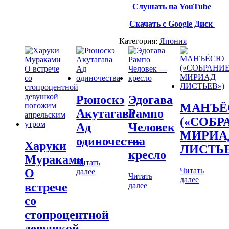
Слушать на YouTube
Скачать с Google Диск
Категория:
Япония
Рюноскэ
Эдогава
МАНЪ
Акутагава
Рампо
(«СОБР
Ад
Человек
МИРИА
одиночества
—
Харуки
ЛИСТЬЕ
кресло
Мураками
Читать
Читать
О
далее
Читать
далее
встрече
далее
со
стопроцентной
девушкой