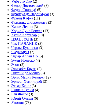
Умберто Эко
(2)
Федор Достоевский
(8)
Федор Сологуб
(5)
Франсуа де Ларошфуко
(3)
Франц Кафка
(11)
Фридрих Дюрренматт
(3)
Ханох Левин
(3)
Хорке Луис Борхес
(13)
Хулио Кортасар
(10)
ЦЗАЦЗУАНЬ
(3)
Чак ПАЛАНИК
(3)
Чарльз Буковски
(3)
Чжуан-цзы
(2)
Эдгар Аллан По
(5)
Эжен Ионеско
(4)
Эзоп
(2)
Элизабет Боуэн
(2)
Энтони де Мелло
(3)
Эрих Мария Ремарк
(12)
Эрнест Хемингуэй
(3)
Этгар Керет
(3)
Юлиан Тувим
(4)
Юн Фоссе
(3)
Юрий Олеша
(6)
Япония
(73)