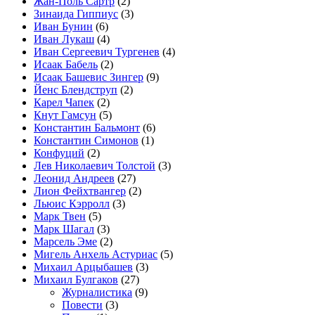
Жан-Поль Сартр
(2)
Зинаида Гиппиус
(3)
Иван Бунин
(6)
Иван Лукаш
(4)
Иван Сергеевич Тургенев
(4)
Исаак Бабель
(2)
Исаак Башевис Зингер
(9)
Йенс Блендструп
(2)
Карел Чапек
(2)
Кнут Гамсун
(5)
Константин Бальмонт
(6)
Константин Симонов
(1)
Конфуций
(2)
Лев Николаевич Толстой
(3)
Леонид Андреев
(27)
Лион Фейхтвангер
(2)
Льюис Кэрролл
(3)
Марк Твен
(5)
Марк Шагал
(3)
Марсель Эме
(2)
Мигель Анхель Астуриас
(5)
Михаил Арцыбашев
(3)
Михаил Булгаков
(27)
Журналистика
(9)
Повести
(3)