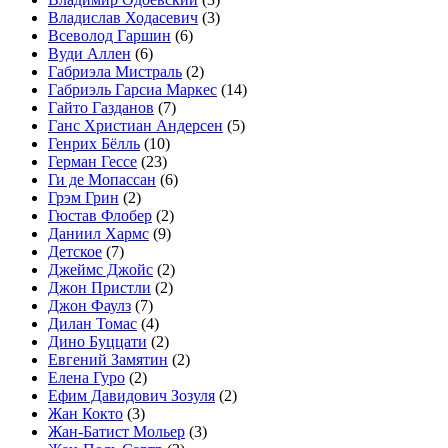
Владислав Ходасевич
(3)
Всеволод Гаршин
(6)
Вуди Аллен
(6)
Габриэла Мистраль
(2)
Габриэль Гарсиа Маркес
(14)
Гайто Газданов
(7)
Ганс Христиан Андерсен
(5)
Генрих Бёлль
(10)
Герман Гессе
(23)
Ги де Мопассан
(6)
Грэм Грин
(2)
Гюстав Флобер
(2)
Даниил Хармс
(9)
Детское
(7)
Джеймс Джойс
(2)
Джон Пристли
(2)
Джон Фаулз
(7)
Дилан Томас
(4)
Дино Буццати
(2)
Евгений Замятин
(2)
Елена Гуро
(2)
Ефим Давидович Зозуля
(2)
Жан Кокто
(3)
Жан-Батист Мольер
(3)