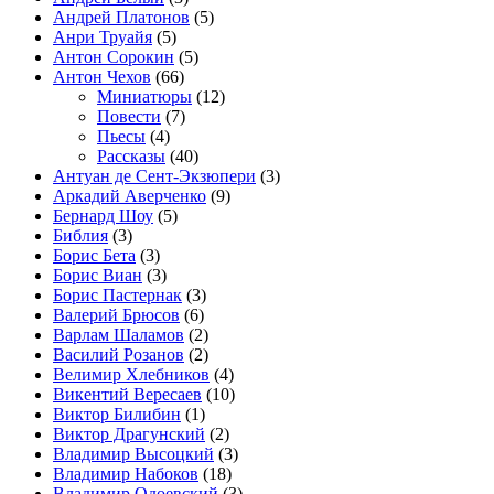
Андрей Платонов
(5)
Анри Труайя
(5)
Антон Сорокин
(5)
Антон Чехов
(66)
Миниатюры
(12)
Повести
(7)
Пьесы
(4)
Рассказы
(40)
Антуан де Сент-Экзюпери
(3)
Аркадий Аверченко
(9)
Бернард Шоу
(5)
Библия
(3)
Борис Бета
(3)
Борис Виан
(3)
Борис Пастернак
(3)
Валерий Брюсов
(6)
Варлам Шаламов
(2)
Василий Розанов
(2)
Велимир Хлебников
(4)
Викентий Вересаев
(10)
Виктор Билибин
(1)
Виктор Драгунский
(2)
Владимир Высоцкий
(3)
Владимир Набоков
(18)
Владимир Одоевский
(3)