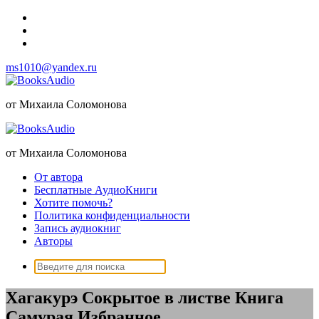
Перейти
к
содержимому
ms1010@yandex.ru
от Михаила Соломонова
от Михаила Соломонова
От автора
Бесплатные АудиоКниги
Хотите помочь?
Политика конфиденциальности
Запись аудиокниг
Авторы
Поиск:
Хагакурэ Сокрытое в листве Книга
Самурая Избранное