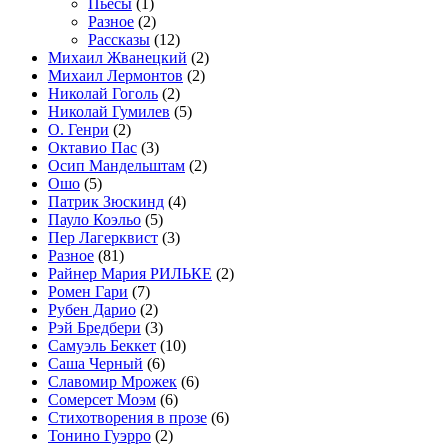
Пьесы
(1)
Разное
(2)
Рассказы
(12)
Михаил Жванецкий
(2)
Михаил Лермонтов
(2)
Николай Гоголь
(2)
Николай Гумилев
(5)
О. Генри
(2)
Октавио Пас
(3)
Осип Мандельштам
(2)
Ошо
(5)
Патрик Зюскинд
(4)
Пауло Коэльо
(5)
Пер Лагерквист
(3)
Разное
(81)
Райнер Мария РИЛЬКЕ
(2)
Ромен Гари
(7)
Рубен Дарио
(2)
Рэй Бредбери
(3)
Самуэль Беккет
(10)
Саша Черный
(6)
Славомир Мрожек
(6)
Сомерсет Моэм
(6)
Стихотворения в прозе
(6)
Тонино Гуэрро
(2)