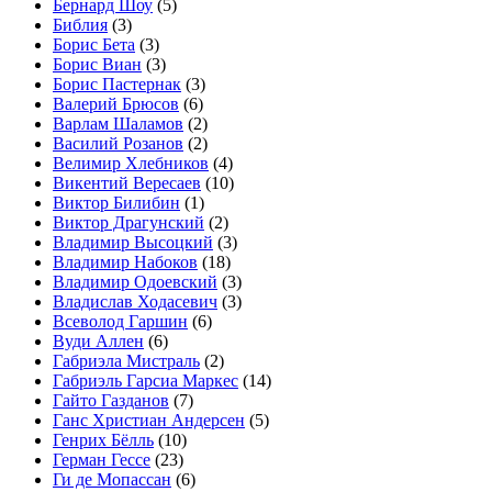
Бернард Шоу
(5)
Библия
(3)
Борис Бета
(3)
Борис Виан
(3)
Борис Пастернак
(3)
Валерий Брюсов
(6)
Варлам Шаламов
(2)
Василий Розанов
(2)
Велимир Хлебников
(4)
Викентий Вересаев
(10)
Виктор Билибин
(1)
Виктор Драгунский
(2)
Владимир Высоцкий
(3)
Владимир Набоков
(18)
Владимир Одоевский
(3)
Владислав Ходасевич
(3)
Всеволод Гаршин
(6)
Вуди Аллен
(6)
Габриэла Мистраль
(2)
Габриэль Гарсиа Маркес
(14)
Гайто Газданов
(7)
Ганс Христиан Андерсен
(5)
Генрих Бёлль
(10)
Герман Гессе
(23)
Ги де Мопассан
(6)