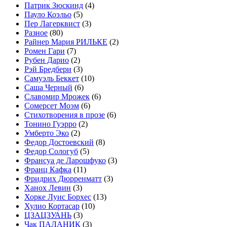
Патрик Зюскинд
(4)
Пауло Коэльо
(5)
Пер Лагерквист
(3)
Разное
(80)
Райнер Мария РИЛЬКЕ
(2)
Ромен Гари
(7)
Рубен Дарио
(2)
Рэй Бредбери
(3)
Самуэль Беккет
(10)
Саша Черный
(6)
Славомир Мрожек
(6)
Сомерсет Моэм
(6)
Стихотворения в прозе
(6)
Тонино Гуэрро
(2)
Умберто Эко
(2)
Федор Достоевский
(8)
Федор Сологуб
(5)
Франсуа де Ларошфуко
(3)
Франц Кафка
(11)
Фридрих Дюрренматт
(3)
Ханох Левин
(3)
Хорке Луис Борхес
(13)
Хулио Кортасар
(10)
ЦЗАЦЗУАНЬ
(3)
Чак ПАЛАНИК
(3)