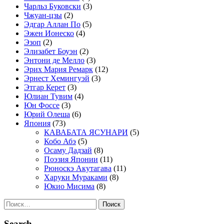
Чарльз Буковски
(3)
Чжуан-цзы
(2)
Эдгар Аллан По
(5)
Эжен Ионеско
(4)
Эзоп
(2)
Элизабет Боуэн
(2)
Энтони де Мелло
(3)
Эрих Мария Ремарк
(12)
Эрнест Хемингуэй
(3)
Этгар Керет
(3)
Юлиан Тувим
(4)
Юн Фоссе
(3)
Юрий Олеша
(6)
Япония
(73)
КАВАБАТА ЯСУНАРИ
(5)
Кобо Абэ
(5)
Осаму Дадзай
(8)
Поэзия Японии
(11)
Рюноскэ Акутагава
(11)
Харуки Мураками
(8)
Юкио Мисима
(8)
Найти:
Search