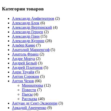
Категории товаров
Александр Амфитеатров
(2)
Александр Блок
(6)
Александр Вертинский
(4)
Александр Герцен
(2)
Александр Грин
(15)
Александр Куприн
(28)
Альбер Камю
(7)
Анатолий Мариенгоф
(5)
Анатоль Франц
(2)
Андре Моруа
(2)
Андрей Белый
(3)
Андрей Платонов
(5)
Анри Труайя
(5)
Антон Сорокин
(5)
Антон Чехов
(66)
Миниатюры
(12)
Повести
(7)
Пьесы
(4)
Рассказы
(40)
Антуан де Сент-Экзюпери
(3)
Аркадий Аверченко
(9)