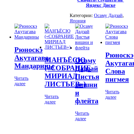
Яндекс Диске
Категории:
Осаму Дадзай
,
Япония
Рюноскэ
Рюноскэ
Акутагава
МАНЪЁСЮ
Осаму
Акутага
Мандарины
(«СОБРАНИЕ
Дадзай
Слова
МИРИАД
Листья
пигмея
Читать
ЛИСТЬЕВ»)
вишни
далее
и
Читать
Читать
далее
флейта
далее
Читать
далее