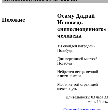
Осаму Дадзай
Похожие
Исповедь
«неполноценного»
человека
Ты обойден наградой?
Позабудь.
Дни вереницей мчатся?
Позабудь.
Небрежен ветер: вечной
Книги Жизни
Мог и не той страницей
шевельнуть…
Длительность: 03 часа 33
мин. 15 сек.
Скачать\ слушать на