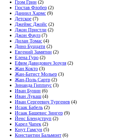
Грэм Грин
(2)
Гюстав Флобер
(2)
Даниил Хармс
(9)
Детское
(7)
Джеймс Джойс
(2)
Джон Пристли
(2)
Джон Фаулз
(7)
Дилан Томас
(4)
Дино Буццати
(2)
Евгений Замятин
(2)
Елена Гуро
(2)
Ефим Давидович Зозуля
(2)
Жан Кокто
(3)
Жан-Батист Мольер
(3)
Жан-Поль Сартр
(2)
Зинаида Гиппиус
(3)
Иван Бунин
(6)
Иван Лукаш
(4)
Иван Сергеевич Тургенев
(4)
Исаак Бабель
(2)
Исаак Башевис Зингер
(9)
Йенс Блендструп
(2)
Карел Чапек
(2)
Кнут Гамсун
(5)
Константин Бальмонт
(6)