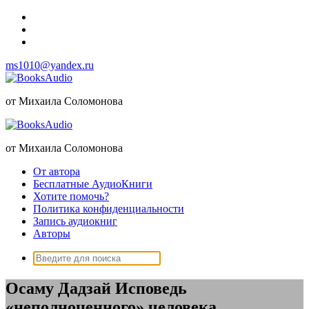
Перейти
к
содержимому
ms1010@yandex.ru
от Михаила Соломонова
от Михаила Соломонова
От автора
Бесплатные АудиоКниги
Хотите помочь?
Политика конфиденциальности
Запись аудиокниг
Авторы
Поиск:
Осаму Дадзай Исповедь
«неполноценного» человека