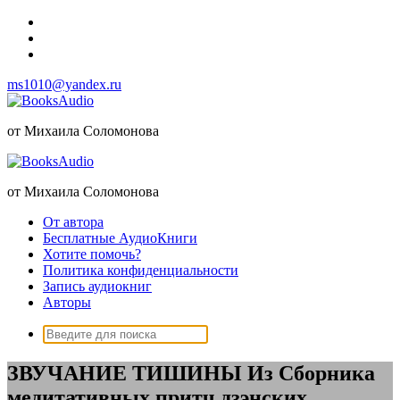
Перейти
к
содержимому
ms1010@yandex.ru
от Михаила Соломонова
от Михаила Соломонова
От автора
Бесплатные АудиоКниги
Хотите помочь?
Политика конфиденциальности
Запись аудиокниг
Авторы
Поиск:
ЗВУЧАНИЕ ТИШИНЫ Из Сборника
медитативных притч дзэнских