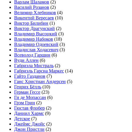
Варлам Шаламов
(2)
Василий Розанов
(2)
Велимир Хлебников
(4)
Викентий Вересаев
(10)
Виктор Билибин
(1)
Виктор Драгунский
(2)
Владимир Высоцкий
(3)
Владимир Набоков
(18)
Владимир Одоевский
(3)
Владислав Ходасевич
(3)
Всеволод Гаршин
(6)
Вуди Аллен
(6)
Габриэла Мистраль
(2)
Габриэль Гарсиа Маркес
(14)
Гайто Газданов
(7)
Ганс Христиан Андерсен
(5)
Генрих Бёлль
(10)
Герман Гессе
(23)
Ги де Мопассан
(6)
Грэм Грин
(2)
Гюстав Флобер
(2)
Даниил Хармс
(9)
Детское
(7)
Джеймс Джойс
(2)
Джон Пристли
(2)