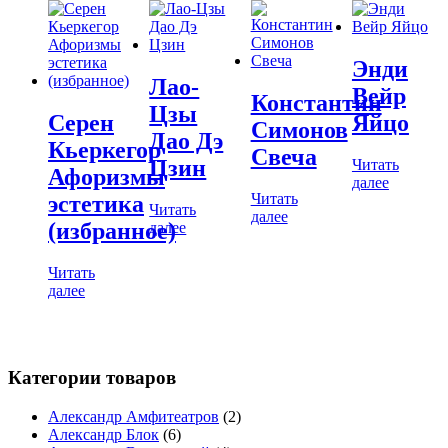
Энди
Лао-
Вейр
Константин
Цзы
Серен
Яйцо
Симонов
Дао Дэ
Кьеркегор
Свеча
Цзин
Читать
Афоризмы
далее
Читать
эстетика
Читать
далее
(избранное)
далее
Читать
далее
Категории товаров
Александр Амфитеатров
(2)
Александр Блок
(6)