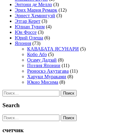
Энтони де Мелло
(3)
Эрих Мария Ремарк
(12)
Эрнест Хемингуэй
(3)
Этгар Керет
(3)
Юлиан Тувим
(4)
Юн Фоссе
(3)
Юрий Олеша
(6)
Япония
(73)
КАВАБАТА ЯСУНАРИ
(5)
Кобо Абэ
(5)
Осаму Дадзай
(8)
Поэзия Японии
(11)
Рюноскэ Акутагава
(11)
Харуки Мураками
(8)
Юкио Мисима
(8)
Найти:
Search
Найти:
счетчик