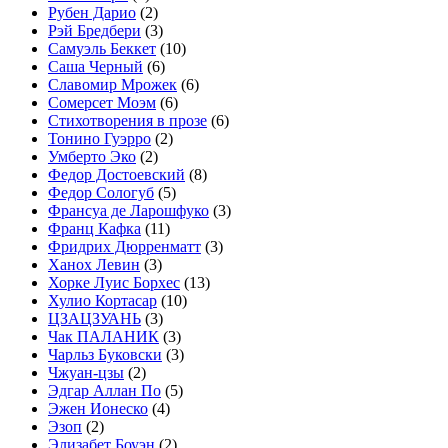
Рубен Дарио
(2)
Рэй Бредбери
(3)
Самуэль Беккет
(10)
Саша Черный
(6)
Славомир Мрожек
(6)
Сомерсет Моэм
(6)
Стихотворения в прозе
(6)
Тонино Гуэрро
(2)
Умберто Эко
(2)
Федор Достоевский
(8)
Федор Сологуб
(5)
Франсуа де Ларошфуко
(3)
Франц Кафка
(11)
Фридрих Дюрренматт
(3)
Ханох Левин
(3)
Хорке Луис Борхес
(13)
Хулио Кортасар
(10)
ЦЗАЦЗУАНЬ
(3)
Чак ПАЛАНИК
(3)
Чарльз Буковски
(3)
Чжуан-цзы
(2)
Эдгар Аллан По
(5)
Эжен Ионеско
(4)
Эзоп
(2)
Элизабет Боуэн
(2)