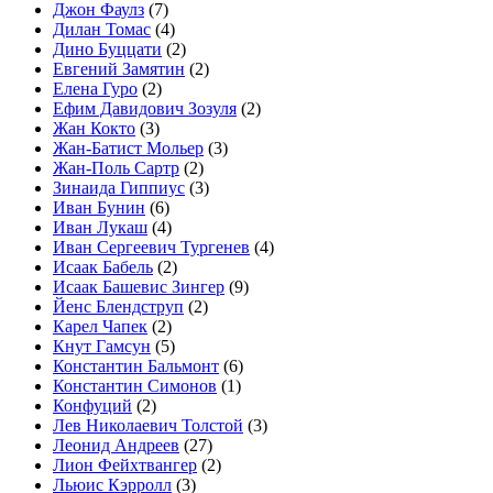
Джон Фаулз
(7)
Дилан Томас
(4)
Дино Буццати
(2)
Евгений Замятин
(2)
Елена Гуро
(2)
Ефим Давидович Зозуля
(2)
Жан Кокто
(3)
Жан-Батист Мольер
(3)
Жан-Поль Сартр
(2)
Зинаида Гиппиус
(3)
Иван Бунин
(6)
Иван Лукаш
(4)
Иван Сергеевич Тургенев
(4)
Исаак Бабель
(2)
Исаак Башевис Зингер
(9)
Йенс Блендструп
(2)
Карел Чапек
(2)
Кнут Гамсун
(5)
Константин Бальмонт
(6)
Константин Симонов
(1)
Конфуций
(2)
Лев Николаевич Толстой
(3)
Леонид Андреев
(27)
Лион Фейхтвангер
(2)
Льюис Кэрролл
(3)